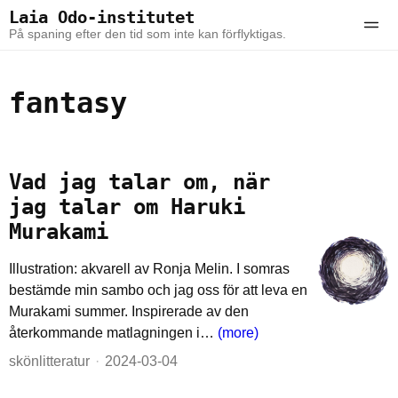
Skip to the content
Skip to the main menu
Laia Odo-institutet
Ope
På spaning efter den tid som inte kan förflyktigas.
fantasy
Vad jag talar om, när
jag talar om Haruki
Murakami
Illustration: akvarell av Ronja Melin. I somras
bestämde min sambo och jag oss för att leva en
Murakami summer. Inspirerade av den
återkommande matlagningen i…
(more)
skönlitteratur
2024-03-04