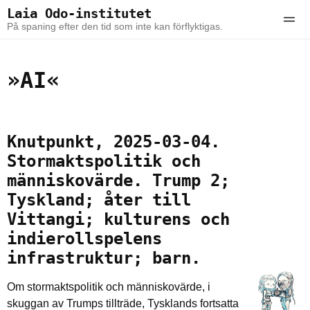
Skip to the content
Skip to the main menu
Laia Odo-institutet
Ope
På spaning efter den tid som inte kan förflyktigas.
»AI«
Knutpunkt, 2025-03-04.
Stormaktspolitik och
människovärde. Trump 2;
Tyskland; åter till
Vittangi; kulturens och
indierollspelens
infrastruktur; barn.
Om stormaktspolitik och människovärde, i
skuggan av Trumps tillträde, Tysklands fortsatta