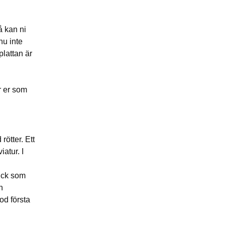
å kan ni
nu inte
plattan är
r er som
ötter. Ett
iatur. I
tick som
n
od första