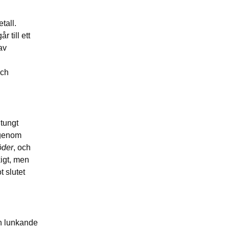
tall.
 till ett
av
och
 tungt
 genom
öder
, och
kigt, men
 slutet
en lunkande