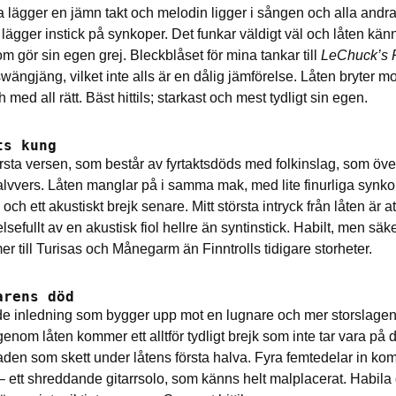
lägger en jämn takt och melodin ligger i sången och alla andr
lägger instick på synkoper. Det funkar väldigt väl och låten känn
om gör sin egen grej. Bleckblåset för mina tankar till
LeChuck’s
ängjäng, vilket inte alls är en dålig jämförelse. Låten bryter m
h med all rätt. Bäst hittils; starkast och mest tydligt sin egen.
ts kung
första versen, som består av fyrtaktsdöds med folkinslag, som öve
alvvers. Låten manglar på i samma mak, med lite finurliga synko
ch ett akustiskt brejk senare. Mitt största intryck från låten är 
elsefullt av en akustisk fiol hellre än syntinstick. Habilt, men säke
r till Turisas och Månegarm än Finntrolls tidigare storheter.
arens död
e inledning som bygger upp mot en lugnare och mer storslagen
enom låten kommer ett alltför tydligt brejk som inte tar vara på 
en som skett under låtens första halva. Fyra femtedelar in ko
 – ett shreddande gitarrsolo, som känns helt malplacerat. Habila