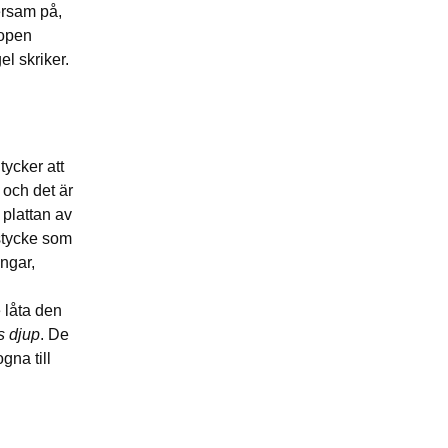
ersam på,
ropen
l skriker.
tycker att
 och det är
 plattan av
 stycke som
ingar,
 låta den
s djup
. De
gna till