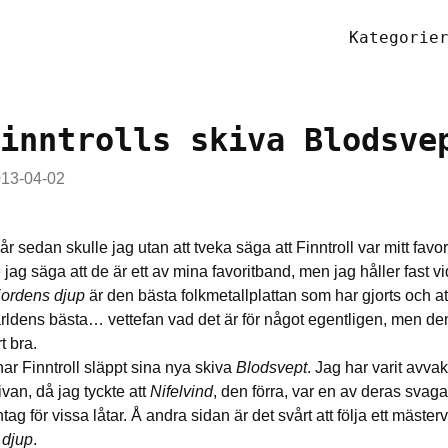
Kategorie
inntrolls skiva Blodsve
13-04-02
 år sedan skulle jag utan att tveka säga att Finntroll var mitt favo
 jag säga att de är ett av mina favoritband, men jag håller fast vi
jordens djup
är den bästa folkmetallplattan som har gjorts och a
rldens bästa… vettefan vad det är för något egentligen, men de
t bra.
har Finntroll släppt sina nya skiva
Blodsvept
. Jag har varit avva
van, då jag tyckte att
Nifelvind
, den förra, var en av deras svagar
g för vissa låtar. Å andra sidan är det svårt att följa ett mäste
 djup
.