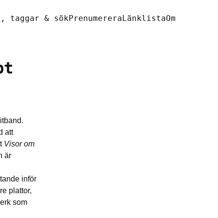
r, taggar & sök
Prenumerera
Länklista
Om
pt
ritband.
d att
tt
Visor om
n är
ktande inför
e plattor,
rverk som