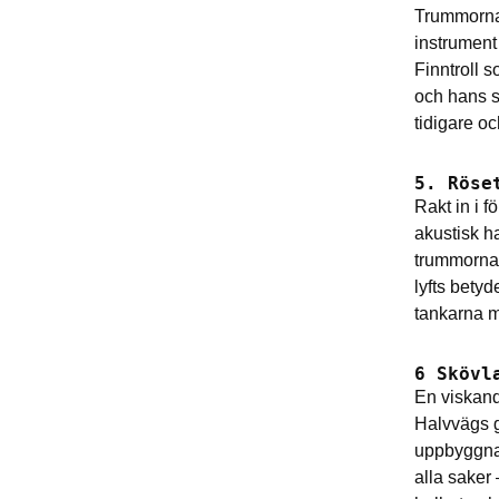
Trummorna 
instrument 
Finntroll s
och hans sw
tidigare oc
5. Röse
Rakt in i 
akustisk h
trummorna o
lyfts betyd
tankarna me
6 Skövl
En viskand
Halvvägs g
uppbyggnad
alla saker