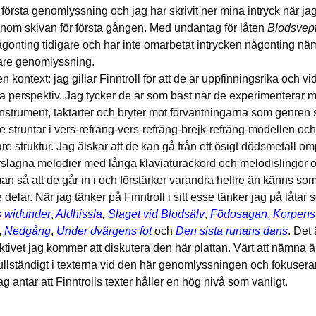
 första genomlyssning och jag har skrivit ner mina intryck när ja
enom skivan för första gången. Med undantag för låten
Blodsvep
någonting tidigare och har inte omarbetat intrycken någonting nä
are genomlyssning.
en kontext: jag gillar Finntroll för att de är uppfinningsrika och vi
a perspektiv. Jag tycker de är som bäst när de experimenterar 
nstrument, taktarter och bryter mot förväntningarna som genren s
de struntar i vers-refräng-vers-refräng-brejk-refräng-modellen och 
are struktur. Jag älskar att de kan gå från ett ösigt dödsmetall 
torslagna melodier med långa klaviaturackord och melodislingor o
 så att de går in i och förstärker varandra hellre än känns so
 delar. När jag tänker på Finntroll i sitt esse tänker jag på låtar
s widunder
,
Aldhissla
,
Slaget vid Blodsälv
,
Födosagan
,
Korpens
,
Nedgång
,
Under dvärgens fot
och
Den sista runans dans
. Det
ktivet jag kommer att diskutera den här plattan. Värt att nämna ä
 fullständigt i texterna vid den här genomlyssningen och fokusera
g antar att Finntrolls texter håller en hög nivå som vanligt.