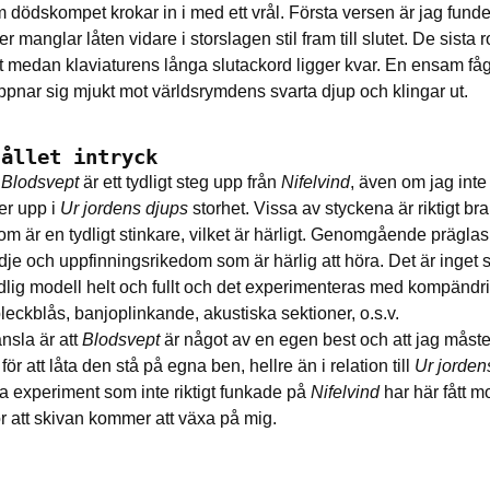
 dödskompet krokar in i med ett vrål. Första versen är jag fund
r manglar låten vidare i storslagen stil fram till slutet. De sista 
rt medan klaviaturens långa slutackord ligger kvar. En ensam fåge
pnar sig mjukt mot världsrymdens svarta djup och klingar ut.
hållet intryck
!
Blodsvept
är ett tydligt steg upp från
Nifelvind
, även om jag inte 
r upp i
Ur jordens djups
storhet. Vissa av styckena är riktigt bra
om är en tydligt stinkare, vilket är härligt. Genomgående präglas
dje och uppfinningsrikedom som är härlig att höra. Det är inget
tydlig modell helt och fullt och det experimenteras med kompändr
leckblås, banjoplinkande, akustiska sektioner, o.s.v.
sla är att
Blodsvept
är något av en egen best och att jag måste
för att låta den stå på egna ben, hellre än i relation till
Ur jorden
a experiment som inte riktigt funkade på
Nifelvind
har här fått mo
or att skivan kommer att växa på mig.