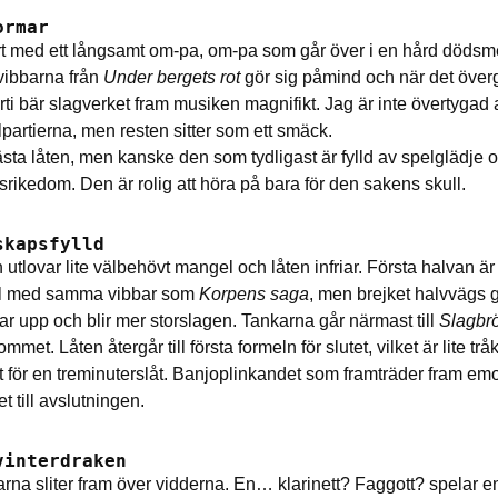
ormar
art med ett långsamt om-pa, om-pa som går över i en hård dödsme
vibbarna från
Under bergets rot
gör sig påmind och när det övergår
rti bär slagverket fram musiken magnifikt. Jag är inte övertygad 
partierna, men resten sitter som ett smäck.
ästa låten, men kanske den som tydligast är fylld av spelglädje 
srikedom. Den är rolig att höra på bara för den sakens skull.
skapsfylld
utlovar lite välbehövt mangel och låten infriar. Första halvan är
l med samma vibbar som
Korpens saga
, men brejket halvvägs
ar upp och blir mer storslagen. Tankarna går närmast till
Slagbr
ommet. Låten återgår till första formeln för slutet, vilket är lite trå
 för en treminuterslåt. Banjoplinkandet som framträder fram emot
et till avslutningen.
vinterdraken
arna sliter fram över vidderna. En… klarinett? Faggott? spelar 