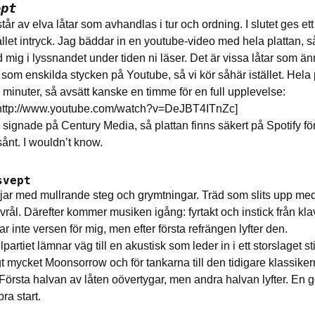
ept
år av elva låtar som avhandlas i tur och ordning. I slutet ges ett
et intryck. Jag bäddar in en youtube-video med hela plattan, s
mig i lyssnandet under tiden ni läser. Det är vissa låtar som än
 som enskilda stycken på Youtube, så vi kör såhär istället. Hela 
 minuter, så avsätt kanske en timme för en full upplevelse:
http://www.youtube.com/watch?v=DeJBT4ITnZc]
r signade på Century Media, så plattan finns säkert på Spotify fö
ånt. I wouldn’t know.
svept
jar med mullrande steg och grymtningar. Träd som slits upp med r
 vrål. Därefter kommer musiken igång: fyrtakt och instick från klav
kar inte versen för mig, men efter första refrängen lyfter den.
artiet lämnar väg till en akustisk som leder in i ett storslaget s
gt mycket Moonsorrow och för tankarna till den tidigare klassiker
 Första halvan av låten oövertygar, men andra halvan lyfter. En g
bra start.