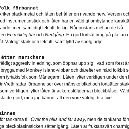
folk förbannat
 skriker black metal och låten behåller en rivande nerv. Versen o
 med instrumentinstick och låten har en väldigt ombytande karaktä
vande, men samtidigt lekfullt folkig. Någonstans mellan de två
ken
En mäktig här
och
Nedgång
. En god fortsättning på plattan 
låt. Väldigt stark och lekfull, samt fylld av spelglädje.
jättar marschera
äldigt aggresiv inledning, som öppnar upp sig i vad som först ä
 brygga med Monkey Island-vibbar och därefter en hård folkbit 
m fyrtaktsfolk som Månegarm. Låten lyfter verkligen under den
 Vreth radar förbannelser över mänskofolket och fortsätter starkt
 som verkligen lyfter låten är ackordsföljderna i bleckblåset. Väldig
sta de gjort, men jag känner att den vore väldigt bra live.
minnen
för tankarna till
Over the hills and far away
, men de tankarna för
a bleckblåsinsticken sätter igång. Låten är fruktansvärt charmig