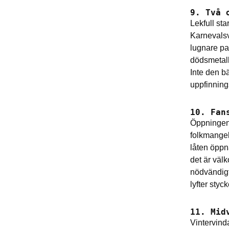
9. Två 
Lekfull st
Karnevals
lugnare pa
dödsmetall
Inte den b
uppfinning
10. Fan
Öppningen 
folkmange
låten öppn
det är välk
nödvändigt
lyfter styck
11. Mid
Vintervind