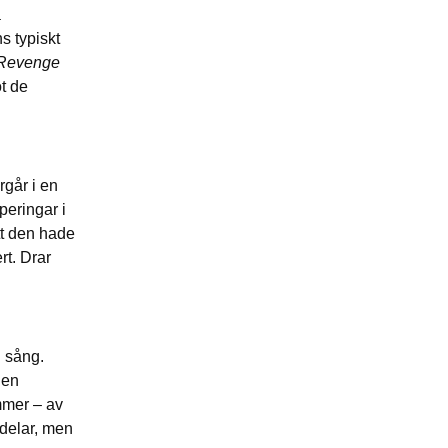
a
s typiskt
 Revenge
ot de
rgår i en
peringar i
att den hade
rt. Drar
 sång.
den
mmer – av
 delar, men