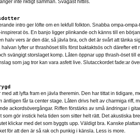
nger inte riktigt samman. Svagast hittils.
sdotter
erande intro ger löfte om en lekfull folkton. Snabba ompa-ompa
inspirerat ös. En banjo ligger plinkande och känns till en början
n halv vers är den där, så jävla bra, och det är svårt att tänka si
halvan lyfter ur thrashöset tills först baktaktsös och därefter ett ri
och svängigt storslaget komp. Låten öppnar upp thrash-öset till e
slag som jag tror kan vara asfett live. Slutacckordet fade:ar över
rygd
med att lyfta fram en jävla theremin. Den har tittat in tidigare, m
n äntligen får ta center stage. Låten drivs helt av charmiga riff, 
nde ackordsövergångar. Riffen förstärks av små ändringar i gitar
 som gör instick hela tiden som sitter helt rätt. Det akustiska bre
lutet klickar med det som byggts upp. Väldigt bra. Kanske plattan
cket för att den är så rak och punkig i känsla. Less is more.