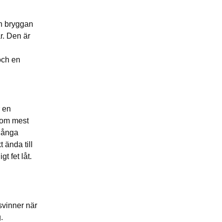
ch bryggan
r. Den är
och en
r en
som mest
 långa
 ända till
t fet låt.
svinner när
.