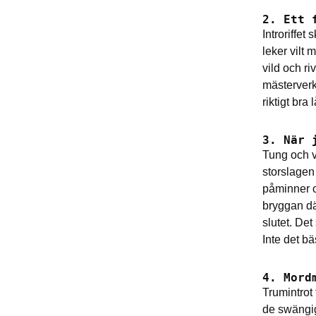
2. Ett 
Introriffet
leker vilt
vild och ri
mästerver
riktigt bra 
3. När 
Tung och v
storslagen
påminner o
bryggan där
slutet. Det
Inte det bä
4. Mord
Trumintrot 
de swängig