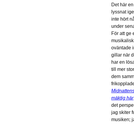
Det här en
lyssnat ig
inte hört 
under sen
För att ge 
musikalisk
oväntade i
gillar när 
har en lös
till mer s
dem samman
frikopplade
Midnatten
mäktig här
det perspe
jag skiter
musiken; ja