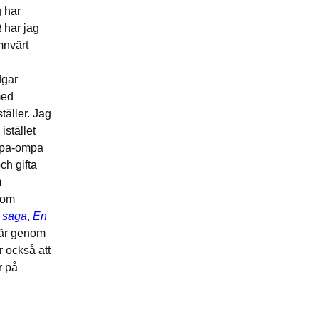
g har
t
har jag
mnvärt
dgar
med
täller. Jag
istället
ompa-ompa
ch gifta
m
 som
 saga
,
En
 är genom
r också att
r på