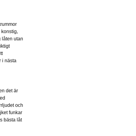
-trummor
 konstig,
g låten utan
ktigt
tt
 i nästa
en det är
med
rljudet och
jket funkar
s bästa låt