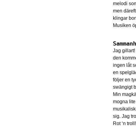
melodi som
men därefte
klingar bo
Musiken öp
Samman
Jag gillart
den komme
ingen låt s
en spelglä
följer en 
swängigt b
Min magkän
mogna lite 
musikalisk
sig. Jag tr
Rot ‘n troll!