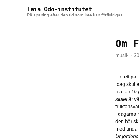
Skip to the content
Skip to the main menu
Laia Odo-institutet
På spaning efter den tid som inte kan förflyktigas.
Om F
musik
20
För ett par
Idag skulle
plattan
Ur 
slutet
är vä
fruktansvär
I dagarna 
den här ski
med undanta
Ur jordens