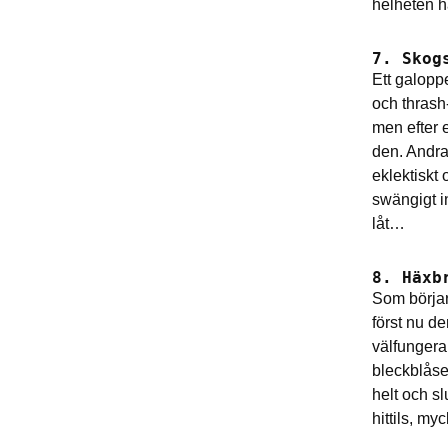
helheten hä
7. Skog
Ett galopp
och thrash-
men efter e
den. Andra 
eklektiskt 
swängigt in
låt…
8. Häxb
Som börjar 
först nu de
välfungera
bleckblåset
helt och s
hittils, my