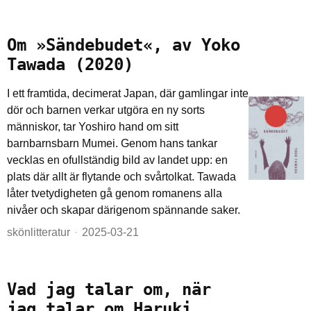
Om »Sändebudet«, av Yoko
Tawada (2020)
I ett framtida, decimerat Japan, där gamlingar inte
dör och barnen verkar utgöra en ny sorts
människor, tar Yoshiro hand om sitt
barnbarnsbarn Mumei. Genom hans tankar
vecklas en ofullständig bild av landet upp: en
plats där allt är flytande och svårtolkat. Tawada
låter tvetydigheten gå genom romanens alla
nivåer och skapar därigenom spännande saker.
skönlitteratur
2025-03-21
Vad jag talar om, när
jag talar om Haruki