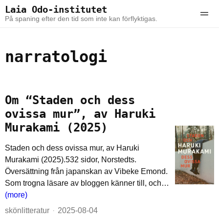
Skip to the content
Skip to the main menu
Laia Odo-institutet
Ope
På spaning efter den tid som inte kan förflyktigas.
narratologi
Om “Staden och dess
ovissa mur”, av Haruki
Murakami (2025)
Staden och dess ovissa mur, av Haruki
Murakami (2025).532 sidor, Norstedts.
Översättning från japanskan av Vibeke Emond.
Som trogna läsare av bloggen känner till, och…
(more)
skönlitteratur
2025-08-04