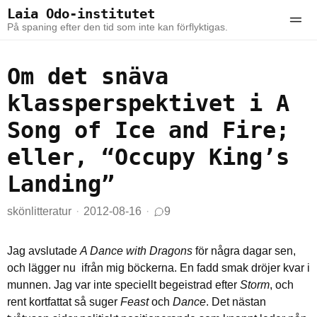
Skip to the content
Skip to the main menu
Laia Odo-institutet
Ope
På spaning efter den tid som inte kan förflyktigas.
Om det snäva
klassperspektivet i A
Song of Ice and Fire;
eller, “Occupy King’s
Landing”
skönlitteratur
2012-08-16
9
Jag avslutade
A Dance with Dragons
för några dagar sen,
och lägger nu ifrån mig böckerna. En fadd smak dröjer kvar i
munnen. Jag var inte speciellt begeistrad efter
Storm
, och
rent kortfattat så suger
Feast
och
Dance
. Det nästan