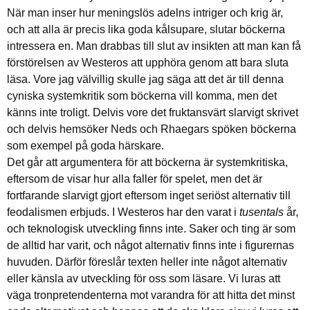
När man inser hur meningslös adelns intriger och krig är,
och att alla är precis lika goda kålsupare, slutar böckerna
intressera en. Man drabbas till slut av insikten att man kan få
förstörelsen av Westeros att upphöra genom att bara sluta
läsa. Vore jag välvillig skulle jag säga att det är till denna
cyniska systemkritik som böckerna vill komma, men det
känns inte troligt. Delvis vore det fruktansvärt slarvigt skrivet
och delvis hemsöker Neds och Rhaegars spöken böckerna
som exempel på goda härskare.
Det går att argumentera för att böckerna är systemkritiska,
eftersom de visar hur alla faller för spelet, men det är
fortfarande slarvigt gjort eftersom inget seriöst alternativ till
feodalismen erbjuds. I Westeros har den varat i
tusentals
år,
och teknologisk utveckling finns inte. Saker och ting är som
de alltid har varit, och något alternativ finns inte i figurernas
huvuden. Därför föreslår texten heller inte något alternativ
eller känsla av utveckling för oss som läsare. Vi luras att
väga tronpretendenterna mot varandra för att hitta det minst