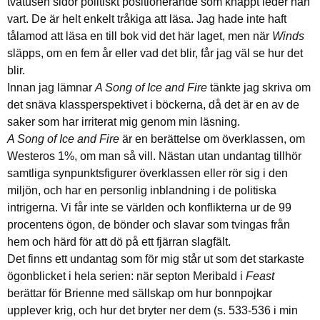
tvåtusen sidor politiskt positionerande som knappt leder nån
vart. De är helt enkelt tråkiga att läsa. Jag hade inte haft
tålamod att läsa en till bok vid det här laget, men när
Winds
släpps, om en fem år eller vad det blir, får jag väl se hur det
blir.
Innan jag lämnar
A Song of Ice and Fire
tänkte jag skriva om
det snäva klassperspektivet i böckerna, då det är en av de
saker som har irriterat mig genom min läsning.
A Song of Ice and Fire
är en berättelse om överklassen, om
Westeros 1%, om man så vill. Nästan utan undantag tillhör
samtliga synpunktsfigurer överklassen eller rör sig i den
miljön, och har en personlig inblandning i de politiska
intrigerna. Vi får inte se världen och konflikterna ur de 99
procentens ögon, de bönder och slavar som tvingas från
hem och härd för att dö på ett fjärran slagfält.
Det finns ett undantag som för mig står ut som det starkaste
ögonblicket i hela serien: när septon Meribald i
Feast
berättar för Brienne med sällskap om hur bonnpojkar
upplever krig, och hur det bryter ner dem (s. 533-536 i min