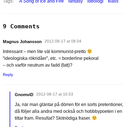
Tags:
A Song of Ice and Fire
fantasy
ideologi
klass
9 Comments
Magnus Johansson
2012-08-17 at 08.04
Intressant – men lite väl kommunist-pretto
“ideologiska rökridåer”, etc. = borderline pekoral
– och varför neutrum av fadd (fatt)?
Reply
GnomviD
2012-08-17 at 10.53
Ja, när man gläntar på dörren för en sorts pretentioner,
då följer alla andra med också och hobbbypoeten i en
tittar fram. Resultat? Skitnödiga fraser.