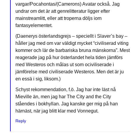
vargar/Pocahontas/(Camerons) Avatar också. Jag
undrar om det är att genrelitteratur ligger efter
mainstreamlitt, eller att troperna döljs iom
fantasyelementet.
(Daenerys österlandsgrejs – speciellt i Slaver’s bay –
håller jag med om var väldigt mycket “civiliserad viting
kommer och lär de barbariska bruna mänskorna”. Mest
reagerade jag på hur österlandet hela tiden jämförs
med Westeros och målas ut som ociviliserade i
jämförelse med civiliserade Westeros. Men det är ju
en essä i sig, liksom.)
Schyst rekommendation, f.ö. Jag har inte läst nå
Mieville än, men jag har The City and the City
ståendes i bokhyllan. Jag kanske ger mig på han
härnäst, när jag blitt klar med Vonnegut.
Reply