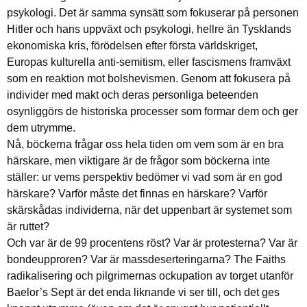
psykologi. Det är samma synsätt som fokuserar på personen
Hitler och hans uppväxt och psykologi, hellre än Tysklands
ekonomiska kris, förödelsen efter första världskriget,
Europas kulturella anti-semitism, eller fascismens framväxt
som en reaktion mot bolshevismen. Genom att fokusera på
individer med makt och deras personliga beteenden
osynliggörs de historiska processer som formar dem och ger
dem utrymme.
Nå, böckerna frågar oss hela tiden om vem som är en bra
härskare, men viktigare är de frågor som böckerna inte
ställer: ur vems perspektiv bedömer vi vad som är en god
härskare? Varför måste det finnas en härskare? Varför
skärskådas individerna, när det uppenbart är systemet som
är ruttet?
Och var är de 99 procentens röst? Var är protesterna? Var är
bondeupproren? Var är massdeserteringarna? The Faiths
radikalisering och pilgrimernas ockupation av torget utanför
Baelor’s Sept är det enda liknande vi ser till, och det ges