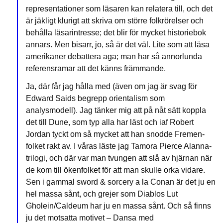
representationer som läsaren kan relatera till, och det
är jäkligt klurigt att skriva om större folkrörelser och
behålla läsarintresse; det blir för mycket historiebok
annars. Men bisarr, jo, så är det väl. Lite som att läsa
amerikaner debattera aga; man har så annorlunda
referensramar att det känns främmande.
Ja, där får jag hålla med (även om jag är svag för
Edward Saids begrepp orientalism som
analysmodell). Jag tänker mig att på nåt sätt koppla
det till Dune, som typ alla har läst och iaf Robert
Jordan tyckt om så mycket att han snodde Fremen-
folket rakt av. I våras läste jag Tamora Pierce Alanna-
trilogi, och där var man tvungen att slå av hjärnan när
de kom till ökenfolket för att man skulle orka vidare.
Sen i gammal sword & sorcery a la Conan är det ju en
hel massa sånt, och grejer som Diablos Lut
Gholein/Caldeum har ju en massa sånt. Och så finns
ju det motsatta motivet – Dansa med