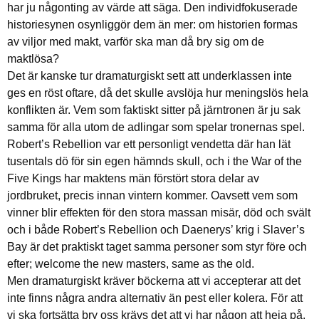
har ju någonting av värde att säga. Den individfokuserade
historiesynen osynliggör dem än mer: om historien formas
av viljor med makt, varför ska man då bry sig om de
maktlösa?
Det är kanske tur dramaturgiskt sett att underklassen inte
ges en röst oftare, då det skulle avslöja hur meningslös hela
konflikten är. Vem som faktiskt sitter på järntronen är ju sak
samma för alla utom de adlingar som spelar tronernas spel.
Robert’s Rebellion var ett personligt vendetta där han lät
tusentals dö för sin egen hämnds skull, och i the War of the
Five Kings har maktens män förstört stora delar av
jordbruket, precis innan vintern kommer. Oavsett vem som
vinner blir effekten för den stora massan misär, död och svält
och i både Robert’s Rebellion och Daenerys’ krig i Slaver’s
Bay är det praktiskt taget samma personer som styr före och
efter; welcome the new masters, same as the old.
Men dramaturgiskt kräver böckerna att vi accepterar att det
inte finns några andra alternativ än pest eller kolera. För att
vi ska fortsätta bry oss krävs det att vi har någon att heja på.