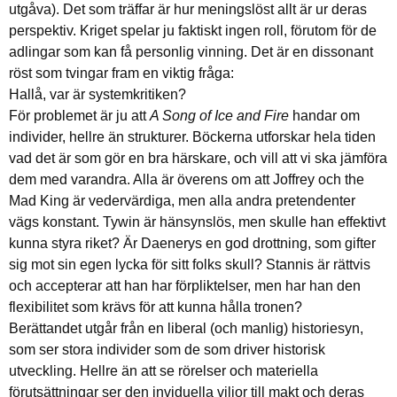
utgåva). Det som träffar är hur meningslöst allt är ur deras
perspektiv. Kriget spelar ju faktiskt ingen roll, förutom för de
adlingar som kan få personlig vinning. Det är en dissonant
röst som tvingar fram en viktig fråga:
Hallå, var är systemkritiken?
För problemet är ju att
A Song of Ice and Fire
handar om
individer, hellre än strukturer. Böckerna utforskar hela tiden
vad det är som gör en bra härskare, och vill att vi ska jämföra
dem med varandra. Alla är överens om att Joffrey och the
Mad King är vedervärdiga, men alla andra pretendenter
vägs konstant. Tywin är hänsynslös, men skulle han effektivt
kunna styra riket? Är Daenerys en god drottning, som gifter
sig mot sin egen lycka för sitt folks skull? Stannis är rättvis
och accepterar att han har förpliktelser, men har han den
flexibilitet som krävs för att kunna hålla tronen?
Berättandet utgår från en liberal (och manlig) historiesyn,
som ser stora individer som de som driver historisk
utveckling. Hellre än att se rörelser och materiella
förutsättningar ser den inviduella viljor till makt och deras