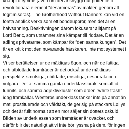
knappt utrymme (även om det är snyggt hur potientiellt
revolutionära element “desarmeras” av makten genom att
legitimiseras). The Brotherhood Without Banners kan vid en
första anblick verka som ett bondeuppror, men det är en
halvsanning. Beskrivningen därom fokuserar alltjämt på
Lord Beric, som utnämner sina kämpar till riddare. Det är en
adlings privatarme, som kämpar för “den sanna kungen”. Det
är en kritik mot den nuvarande härskaren, inte mot systemet i
sig.
Vi ser berättelsen ur de mäktigas ögon, och när de fattiga
och utblottade framträder är det också ur de mäktigas
perspektiv: smutsiga, obildade, ensidiga, desperata och
vulgära. Det är samma gamla underklassförakt som alltid
funnits, och samma adjektivkluster som orden “white trash”
idag framkallar. Westeros underklass tänker inte på annat än
mat, prostituerade och våldtäkt, de ger sig på stackars Lollys
och det är fullt normalt att en mor säljer sin dotters oskuld.
Bilden av underklassen som framträder är ovacker, och
därför blir det naturligt att vi inte bör lyssna på dem, för ingen