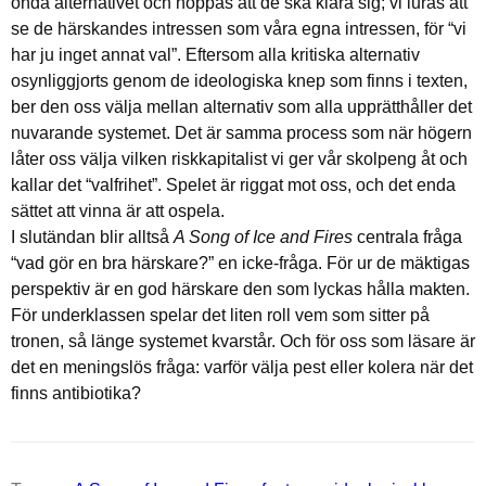
onda alternativet och hoppas att de ska klara sig; vi luras att
se de härskandes intressen som våra egna intressen, för “vi
har ju inget annat val”. Eftersom alla kritiska alternativ
osynliggjorts genom de ideologiska knep som finns i texten,
ber den oss välja mellan alternativ som alla upprätthåller det
nuvarande systemet. Det är samma process som när högern
låter oss välja vilken riskkapitalist vi ger vår skolpeng åt och
kallar det “valfrihet”. Spelet är riggat mot oss, och det enda
sättet att vinna är att ospela.
I slutändan blir alltså
A Song of Ice and Fires
centrala fråga
“vad gör en bra härskare?” en icke-fråga. För ur de mäktigas
perspektiv är en god härskare den som lyckas hålla makten.
För underklassen spelar det liten roll vem som sitter på
tronen, så länge systemet kvarstår. Och för oss som läsare är
det en meningslös fråga: varför välja pest eller kolera när det
finns antibiotika?