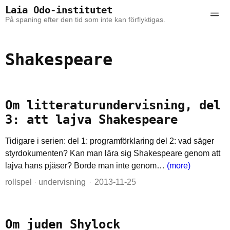
Skip to the content
Skip to the main menu
Laia Odo-institutet
Ope
På spaning efter den tid som inte kan förflyktigas.
Shakespeare
Om litteraturundervisning, del
3: att lajva Shakespeare
Tidigare i serien: del 1: programförklaring del 2: vad säger
styrdokumenten? Kan man lära sig Shakespeare genom att
lajva hans pjäser? Borde man inte genom…
(more)
rollspel
·
undervisning
2013-11-25
Om juden Shylock