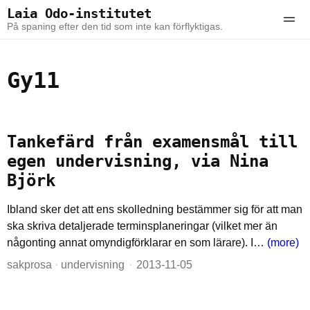
Skip to the content
Skip to the main menu
Laia Odo-institutet
Ope
På spaning efter den tid som inte kan förflyktigas.
Gy11
Tankefärd från examensmål till
egen undervisning, via Nina
Björk
Ibland sker det att ens skolledning bestämmer sig för att man
ska skriva detaljerade terminsplaneringar (vilket mer än
någonting annat omyndigförklarar en som lärare). I…
(more)
sakprosa
·
undervisning
2013-11-05