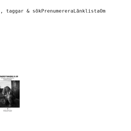
r, taggar & sök
Prenumerera
Länklista
Om