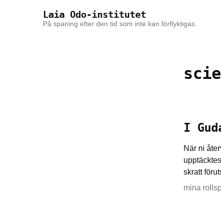
Skip to the content
Skip to the main menu
Laia Odo-institutet
På spaning efter den tid som inte kan förflyktigas.
scie
I Gud
När ni åter
upptäcktes
skratt för
mina rolls