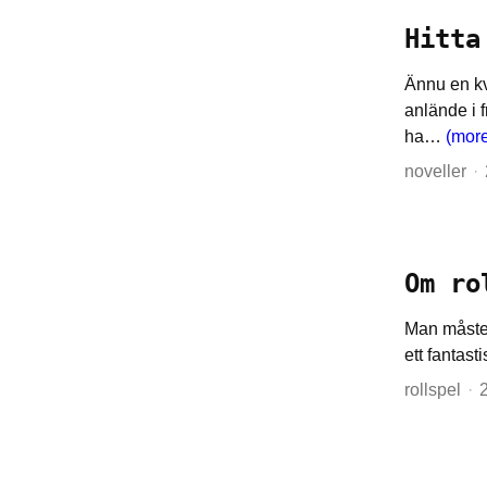
Hitta
Ännu en kv
anlände i 
ha…
(mor
noveller
Om ro
Man måste 
ett fantast
rollspel