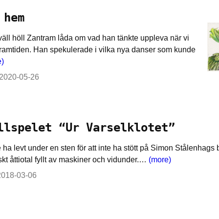
 hem
äll höll Zantram låda om vad han tänkte uppleva när vi
framtiden. Han spekulerade i vilka nya danser som kunde
e)
2020-05-26
llspelet “Ur Varselklotet”
ha levt under en sten för att inte ha stött på Simon Stålenhags 
iskt åttiotal fyllt av maskiner och vidunder.…
(more)
2018-03-06