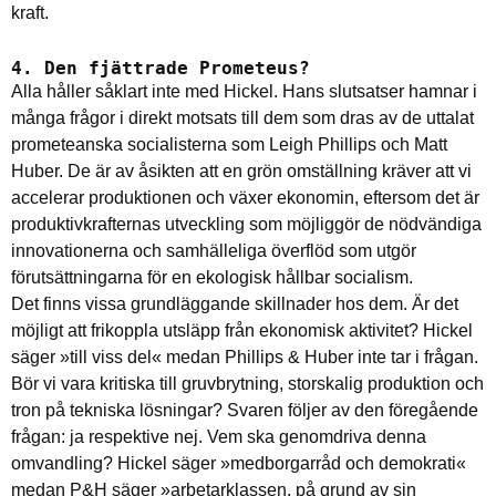
kraft.
4. Den fjättrade Prometeus?
Alla håller såklart inte med Hickel. Hans slutsatser hamnar i
många frågor i direkt motsats till dem som dras av de uttalat
prometeanska socialisterna som Leigh Phillips och Matt
Huber. De är av åsikten att en grön omställning kräver att vi
accelerar produktionen och växer ekonomin, eftersom det är
produktivkrafternas utveckling som möjliggör de nödvändiga
innovationerna och samhälleliga överflöd som utgör
förutsättningarna för en ekologisk hållbar socialism.
Det finns vissa grundläggande skillnader hos dem. Är det
möjligt att frikoppla utsläpp från ekonomisk aktivitet? Hickel
säger »till viss del« medan Phillips & Huber inte tar i frågan.
Bör vi vara kritiska till gruvbrytning, storskalig produktion och
tron på tekniska lösningar? Svaren följer av den föregående
frågan: ja respektive nej. Vem ska genomdriva denna
omvandling? Hickel säger »medborgarråd och demokrati«
medan P&H säger »arbetarklassen, på grund av sin