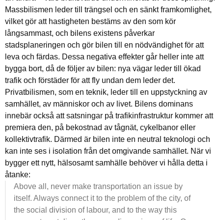
Massbilismen leder till trängsel och en sänkt framkomlighet,
vilket gör att hastigheten bestäms av den som kör
långsammast, och bilens existens påverkar
stadsplaneringen och gör bilen till en nödvändighet för att
leva och färdas. Dessa negativa effekter går heller inte att
bygga bort, då de följer av bilen: nya vägar leder till ökad
trafik och förstäder för att fly undan dem leder det.
Privatbilismen, som en teknik, leder till en uppstyckning av
samhället, av människor och av livet. Bilens dominans
innebär också att satsningar på trafikinfrastruktur kommer att
premiera den, på bekostnad av tågnät, cykelbanor eller
kollektivtrafik. Därmed är bilen inte en neutral teknologi och
kan inte ses i isolation från det omgivande samhället. När vi
bygger ett nytt, hälsosamt samhälle behöver vi hålla detta i
åtanke:
Above all, never make transportation an issue by
itself. Always connect it to the problem of the city, of
the social division of labour, and to the way this