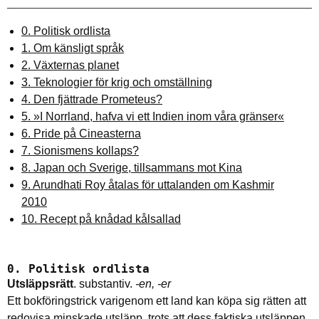
0. Politisk ordlista
1. Om känsligt språk
2. Växternas planet
3. Teknologier för krig och omställning
4. Den fjättrade Prometeus?
5. »I Norrland, hafva vi ett Indien inom våra gränser«
6. Pride på Cineasterna
7. Sionismens kollaps?
8. Japan och Sverige, tillsammans mot Kina
9. Arundhati Roy åtalas för uttalanden om Kashmir
2010
10. Recept på knådad kålsallad
0. Politisk ordlista
Utsläppsrätt
. substantiv.
-en, -er
Ett bokföringstrick varigenom ett land kan köpa sig rätten att
redovisa minskade utsläpp, trots att dess faktiska utsläppen