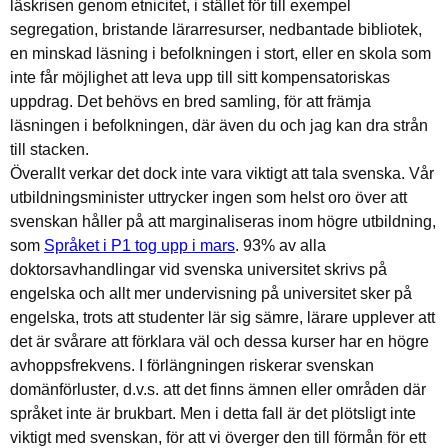
läskrisen genom etnicitet, i stället för till exempel
segregation, bristande lärarresurser, nedbantade bibliotek,
en minskad läsning i befolkningen i stort, eller en skola som
inte får möjlighet att leva upp till sitt kompensatoriskas
uppdrag. Det behövs en bred samling, för att främja
läsningen i befolkningen, där även du och jag kan dra strån
till stacken.
Överallt verkar det dock inte vara viktigt att tala svenska. Vår
utbildningsminister uttrycker ingen som helst oro över att
svenskan håller på att marginaliseras inom högre utbildning,
som
Språket i P1 tog upp i mars
. 93% av alla
doktorsavhandlingar vid svenska universitet skrivs på
engelska och allt mer undervisning på universitet sker på
engelska, trots att studenter lär sig sämre, lärare upplever att
det är svårare att förklara väl och dessa kurser har en högre
avhoppsfrekvens. I förlängningen riskerar svenskan
domänförluster, d.v.s. att det finns ämnen eller områden där
språket inte är brukbart. Men i detta fall är det plötsligt inte
viktigt med svenskan, för att vi överger den till förmån för ett