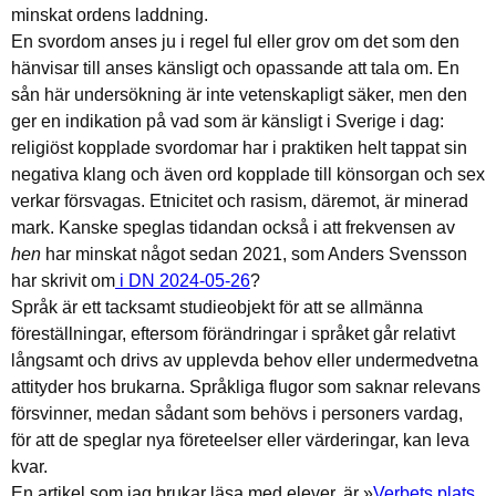
minskat ordens laddning.
En svordom anses ju i regel ful eller grov om det som den
hänvisar till anses känsligt och opassande att tala om. En
sån här undersökning är inte vetenskapligt säker, men den
ger en indikation på vad som är känsligt i Sverige i dag:
religiöst kopplade svordomar har i praktiken helt tappat sin
negativa klang och även ord kopplade till könsorgan och sex
verkar försvagas. Etnicitet och rasism, däremot, är minerad
mark. Kanske speglas tidandan också i att frekvensen av
hen
har minskat något sedan 2021, som Anders Svensson
har skrivit om
i DN 2024-05-26
?
Språk är ett tacksamt studieobjekt för att se allmänna
föreställningar, eftersom förändringar i språket går relativt
långsamt och drivs av upplevda behov eller undermedvetna
attityder hos brukarna. Språkliga flugor som saknar relevans
försvinner, medan sådant som behövs i personers vardag,
för att de speglar nya företeelser eller värderingar, kan leva
kvar.
En artikel som jag brukar läsa med elever, är »
Verbets plats