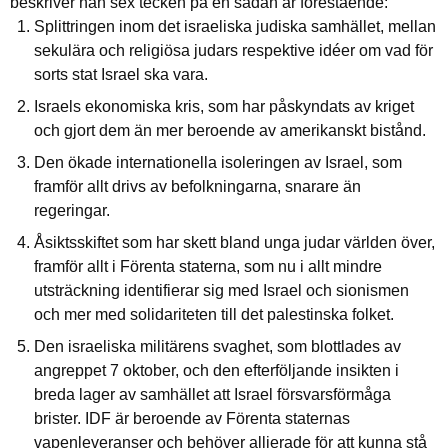
beskriver han sex tecken på en sådan är förestående:
Splittringen inom det israeliska judiska samhället, mellan
sekulära och religiösa judars respektive idéer om vad för
sorts stat Israel ska vara.
Israels ekonomiska kris, som har påskyndats av kriget
och gjort dem än mer beroende av amerikanskt bistånd.
Den ökade internationella isoleringen av Israel, som
framför allt drivs av befolkningarna, snarare än
regeringar.
Åsiktsskiftet som har skett bland unga judar världen över,
framför allt i Förenta staterna, som nu i allt mindre
utsträckning identifierar sig med Israel och sionismen
och mer med solidariteten till det palestinska folket.
Den israeliska militärens svaghet, som blottlades av
angreppet 7 oktober, och den efterföljande insikten i
breda lager av samhället att Israel försvarsförmåga
brister. IDF är beroende av Förenta staternas
vapenleveranser och behöver allierade för att kunna stå