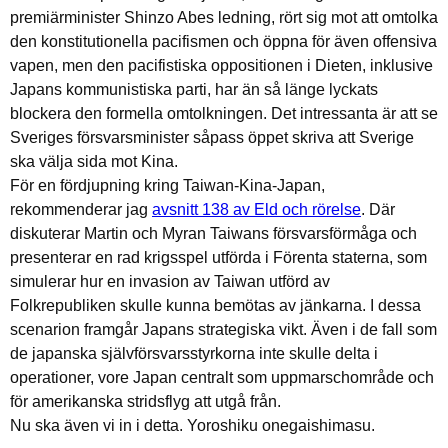
premiärminister Shinzo Abes ledning, rört sig mot att omtolka
den konstitutionella pacifismen och öppna för även offensiva
vapen, men den pacifistiska oppositionen i Dieten, inklusive
Japans kommunistiska parti, har än så länge lyckats
blockera den formella omtolkningen. Det intressanta är att se
Sveriges försvarsminister såpass öppet skriva att Sverige
ska välja sida mot Kina.
För en fördjupning kring Taiwan-Kina-Japan,
rekommenderar jag
avsnitt 138 av Eld och rörelse
. Där
diskuterar Martin och Myran Taiwans försvarsförmåga och
presenterar en rad krigsspel utförda i Förenta staterna, som
simulerar hur en invasion av Taiwan utförd av
Folkrepubliken skulle kunna bemötas av jänkarna. I dessa
scenarion framgår Japans strategiska vikt. Även i de fall som
de japanska självförsvarsstyrkorna inte skulle delta i
operationer, vore Japan centralt som uppmarschområde och
för amerikanska stridsflyg att utgå från.
Nu ska även vi in i detta. Yoroshiku onegaishimasu.