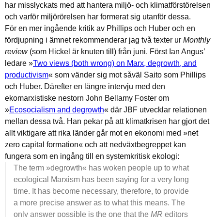
har misslyckats med att hantera miljö- och klimatförstörelsen
och varför miljörörelsen har formerat sig utanför dessa.
För en mer ingående kritik av Phillips och Huber och en
fördjupning i ämnet rekommenderar jag två texter ur
Monthly
review
(som Hickel är knuten till) från juni. Först Ian Angus’
ledare »
Two views (both wrong) on Marx, degrowth, and
productivism
« som vänder sig mot såväl Saito som Phillips
och Huber. Därefter en längre intervju med den
ekomarxistiske nestorn John Bellamy Foster om
»
Ecosocialism and degrowth
« där JBF utvecklar relationen
mellan dessa två. Han pekar på att klimatkrisen har gjort det
allt viktigare att rika länder går mot en ekonomi med »net
zero capital formation« och att nedväxtbegreppet kan
fungera som en ingång till en systemkritisk ekologi:
The term »degrowth« has woken people up to what
ecological Marxism has been saying for a very long
time. It has become necessary, therefore, to provide
a more precise answer as to what this means. The
only answer possible is the one that the
MR
editors