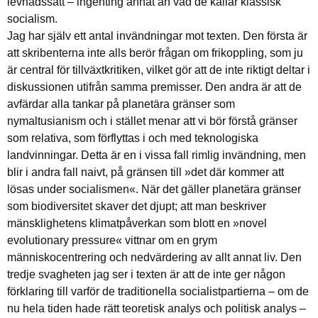
levnadssätt – ingenting annat än vad de kallar klassisk
socialism.
Jag har själv ett antal invändningar mot texten. Den första är
att skribenterna inte alls berör frågan om frikoppling, som ju
är central för tillväxtkritiken, vilket gör att de inte riktigt deltar i
diskussionen utifrån samma premisser. Den andra är att de
avfärdar alla tankar på planetära gränser som
nymaltusianism och i stället menar att vi bör förstå gränser
som relativa, som förflyttas i och med teknologiska
landvinningar. Detta är en i vissa fall rimlig invändning, men
blir i andra fall naivt, på gränsen till »det där kommer att
lösas under socialismen«. När det gäller planetära gränser
som biodiversitet skaver det djupt; att man beskriver
mänsklighetens klimatpåverkan som blott en »novel
evolutionary pressure« vittnar om en grym
människocentrering och nedvärdering av allt annat liv. Den
tredje svagheten jag ser i texten är att de inte ger någon
förklaring till varför de traditionella socialistpartierna – om de
nu hela tiden hade rätt teoretisk analys och politisk analys –