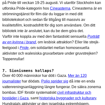
på Pride till veckan 19-25 augusti. Vi utanför Stockholm kan
utforska Pride-kategorin hos
Cineasterna
. Cineasterna är en
strömningstjänst för film där du loggar in med ditt
bibliotekskort och sedan får tillgång till massvis av
kvalitetsfilm, kostnadsfritt för dig som användare. Om ditt
bibliotek inte är anslutet, kan du be dem göra det.
Varför inte koppla av med den fantastiskt sensuella
Porträtt
av en kvinna i brand
, om lesbisk attraktion? Eller lite strejk-
feelgood i
Pride
, om solidaritet mellan homosexuella
aktivister och walesiska gruvarbetare under gruvstrejken?
Toppenrullar!
7. Sionismens kollaps?
Över 40 000 människor har dött i Gaza.
Mer än 120
journalister
har dödats.
Polio sprider sig
då inte en enda
vattenreningsanläggning längre fungerar. De säkra zonerna
bombas. IDF förstör systematiskt
civil infrastruktur och
bostäder i Gaza
, samt
historiska byggnader och kulturarv
.
Hundratals aktivister ur den israeliska extremhögern,