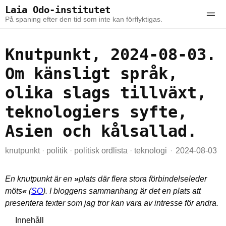
Skip to the content
Skip to the main menu
Laia Odo-institutet
Ope
På spaning efter den tid som inte kan förflyktigas.
Knutpunkt, 2024-08-03.
Om känsligt språk,
olika slags tillväxt,
teknologiers syfte,
Asien och kålsallad.
knutpunkt
·
politik
·
politisk ordlista
·
teknologi
2024-08-03
En knutpunkt är en
»
plats där flera stora förbindelseleder
möts
«
(
SO
). I bloggens sammanhang är det en plats att
presentera texter som jag tror kan vara av intresse för andra.
Innehåll