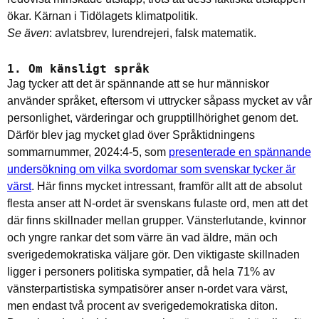
ökar. Kärnan i Tidölagets klimatpolitik.
Se även
: avlatsbrev, lurendrejeri, falsk matematik.
1. Om känsligt språk
Jag tycker att det är spännande att se hur människor
använder språket, eftersom vi uttrycker såpass mycket av vår
personlighet, värderingar och grupptillhörighet genom det.
Därför blev jag mycket glad över Språktidningens
sommarnummer, 2024:4-5, som
presenterade en spännande
undersökning om vilka svordomar som svenskar tycker är
värst
. Här finns mycket intressant, framför allt att de absolut
flesta anser att N-ordet är svenskans fulaste ord, men att det
där finns skillnader mellan grupper. Vänsterlutande, kvinnor
och yngre rankar det som värre än vad äldre, män och
sverigedemokratiska väljare gör. Den viktigaste skillnaden
ligger i personers politiska sympatier, då hela 71% av
vänsterpartistiska sympatisörer anser n-ordet vara värst,
men endast två procent av sverigedemokratiska diton.