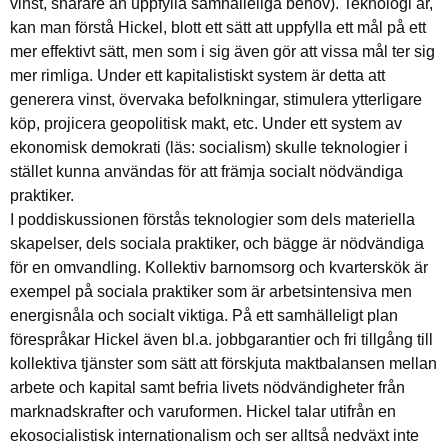
vinst, snarare än uppfylla samhälleliga behov). Teknologi är,
kan man förstå Hickel, blott ett sätt att uppfylla ett mål på ett
mer effektivt sätt, men som i sig även gör att vissa mål ter sig
mer rimliga. Under ett kapitalistiskt system är detta att
generera vinst, övervaka befolkningar, stimulera ytterligare
köp, projicera geopolitisk makt, etc. Under ett system av
ekonomisk demokrati (läs: socialism) skulle teknologier i
stället kunna användas för att främja socialt nödvändiga
praktiker.
I poddiskussionen förstås teknologier som dels materiella
skapelser, dels sociala praktiker, och bägge är nödvändiga
för en omvandling. Kollektiv barnomsorg och kvarterskök är
exempel på sociala praktiker som är arbetsintensiva men
energisnåla och socialt viktiga. På ett samhälleligt plan
förespråkar Hickel även bl.a. jobbgarantier och fri tillgång till
kollektiva tjänster som sätt att förskjuta maktbalansen mellan
arbete och kapital samt befria livets nödvändigheter från
marknadskrafter och varuformen. Hickel talar utifrån en
ekosocialistisk internationalism och ser alltså nedväxt inte