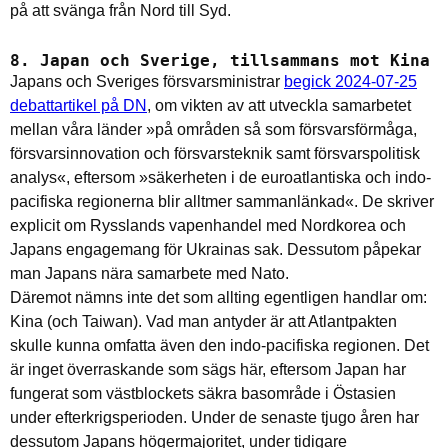
på att svänga från Nord till Syd.
8. Japan och Sverige, tillsammans mot Kina
Japans och Sveriges försvarsministrar
begick 2024-07-25
debattartikel på DN
, om vikten av att utveckla samarbetet
mellan våra länder »på områden så som försvarsförmåga,
försvarsinnovation och försvarsteknik samt försvarspolitisk
analys«, eftersom »säkerheten i de euroatlantiska och indo-
pacifiska ­regionerna blir alltmer sammanlänkad«. De skriver
explicit om Rysslands vapenhandel med Nordkorea och
Japans engagemang för Ukrainas sak. Dessutom påpekar
man Japans nära samarbete med Nato.
Däremot nämns inte det som allting egentligen handlar om:
Kina (och Taiwan). Vad man antyder är att Atlantpakten
skulle kunna omfatta även den indo-pacifiska regionen. Det
är inget överraskande som sägs här, eftersom Japan har
fungerat som västblockets säkra basområde i Östasien
under efterkrigsperioden. Under de senaste tjugo åren har
dessutom Japans högermajoritet, under tidigare