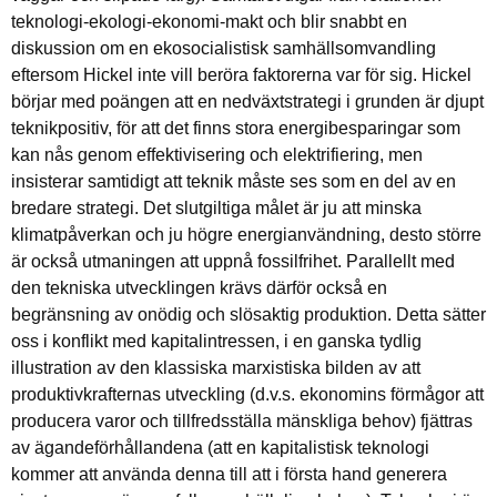
teknologi-ekologi-ekonomi-makt och blir snabbt en
diskussion om en ekosocialistisk samhällsomvandling
eftersom Hickel inte vill beröra faktorerna var för sig. Hickel
börjar med poängen att en nedväxtstrategi i grunden är djupt
teknikpositiv, för att det finns stora energibesparingar som
kan nås genom effektivisering och elektrifiering, men
insisterar samtidigt att teknik måste ses som en del av en
bredare strategi. Det slutgiltiga målet är ju att minska
klimatpåverkan och ju högre energianvändning, desto större
är också utmaningen att uppnå fossilfrihet. Parallellt med
den tekniska utvecklingen krävs därför också en
begränsning av onödig och slösaktig produktion. Detta sätter
oss i konflikt med kapitalintressen, i en ganska tydlig
illustration av den klassiska marxistiska bilden av att
produktivkrafternas utveckling (d.v.s. ekonomins förmågor att
producera varor och tillfredsställa mänskliga behov) fjättras
av ägandeförhållandena (att en kapitalistisk teknologi
kommer att använda denna till att i första hand generera