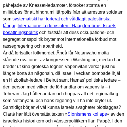
påhejade av Knesset-ledamöter, försöker storma en
militärbas för att hindra militärpolis från att arrestera soldater
som
systematiskt har torterat och våldtagit palestinska
fångar
.
Internationella domstolen i Haag fördömer Israels
bosättningspolitik
och fastslår att dess ockupations- och
segregationsspolitik bryter mot internationella förbud mot
rassegregering och apartheid.
Ändå fortsätter folkmordet. Ändå får Netanyahu motta
stående ovationer av kongressen i Washington, medan han
breder ut sina groteska lögner. Vapenvilan verkar just nu
längre borta än någonsin, då Israel i veckan bombade ihjäl
en Hizbollah-ledare i Beirut samt Hamas’ politiska ledare –
den person med vilken de förhandlar om vapenvila – i
Teheran. Jag håller andan och hoppas att det regionalkrig
som Netanyahu och hans regering vill ha inte bryter ut.
Samtidigt börjar vi väl kunna Israels svagheter blottlaggas?
Clarté har låtit översätta texten »
Sionismens kollaps
« av den
israeliska historikern och vänsterpolitikern Ilan Pappé. I den