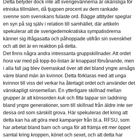
Detta betyder dock inte att sverigevännerna är okänsliga för
etniska tillmälen, då tjugoen procent av dem rankade
svenne
som svenskans fulaste ord. Bägge attityder speglar
en syn på sig själv i relation till samhället, där artikeln
spekulerar att de sverigedemokratiska sympatisörerna
känner sig ifrågasatta och påhoppade utifrån sin svenskhet
och att det är en reaktion på detta.
Det finns några andra intressanta gruppskillnader. Att ordet
hora
var med på topp-tio-listan är knappast förvånande, men
i alla fall jag blev överraskad över att det bland yngre ansågs
värre bland män än kvinnor. Detta förklaras med att unga
kvinnor till viss del verkar ha återtagit ordet och använder det
vänskapligt sinsemellan. En ytterligare skillnad mellan
grupper är att könsorden
kuk
och
fitta
tappar sin laddning
bland yngre generationer, som till skillnad från äldre inte ser
dessa ord som särskilt grova. Här spekuleras det kring att
detta kan ha att göra med kampanjer från bl.a. RFSU, som
har arbetat bland barn och unga för att främja ett mer öppet
samtal kring kroppen, könet och sexet, och att detta har