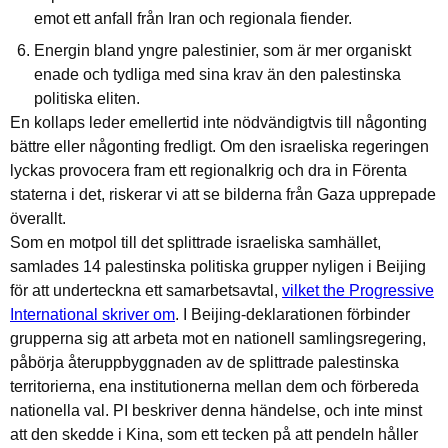
emot ett anfall från Iran och regionala fiender.
Energin bland yngre palestinier, som är mer organiskt
enade och tydliga med sina krav än den palestinska
politiska eliten.
En kollaps leder emellertid inte nödvändigtvis till någonting
bättre eller någonting fredligt. Om den israeliska regeringen
lyckas provocera fram ett regionalkrig och dra in Förenta
staterna i det, riskerar vi att se bilderna från Gaza upprepade
överallt.
Som en motpol till det splittrade israeliska samhället,
samlades 14 palestinska politiska grupper nyligen i Beijing
för att underteckna ett samarbetsavtal,
vilket the Progressive
International skriver om
. I Beijing-deklarationen förbinder
grupperna sig att arbeta mot en nationell samlingsregering,
påbörja återuppbyggnaden av de splittrade palestinska
territorierna, ena institutionerna mellan dem och förbereda
nationella val. PI beskriver denna händelse, och inte minst
att den skedde i Kina, som ett tecken på att pendeln håller