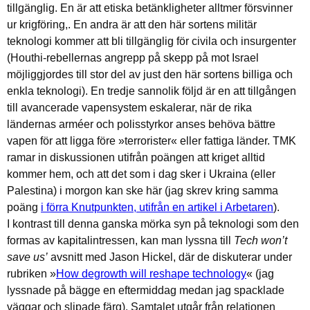
tillgänglig. En är att etiska betänkligheter alltmer försvinner
ur krigföring,. En andra är att den här sortens militär
teknologi kommer att bli tillgänglig för civila och insurgenter
(Houthi-rebellernas angrepp på skepp på mot Israel
möjliggjordes till stor del av just den här sortens billiga och
enkla teknologi). En tredje sannolik följd är en att tillgången
till avancerade vapensystem eskalerar, när de rika
ländernas arméer och polisstyrkor anses behöva bättre
vapen för att ligga före »terrorister« eller fattiga länder. TMK
ramar in diskussionen utifrån poängen att kriget alltid
kommer hem, och att det som i dag sker i Ukraina (eller
Palestina) i morgon kan ske här (jag skrev kring samma
poäng
i förra Knutpunkten, utifrån en artikel i Arbetaren
).
I kontrast till denna ganska mörka syn på teknologi som den
formas av kapitalintressen, kan man lyssna till
Tech won’t
save us’
avsnitt med Jason Hickel, där de diskuterar under
rubriken »
How degrowth will reshape technology
« (jag
lyssnade på bägge en eftermiddag medan jag spacklade
väggar och slipade färg). Samtalet utgår från relationen