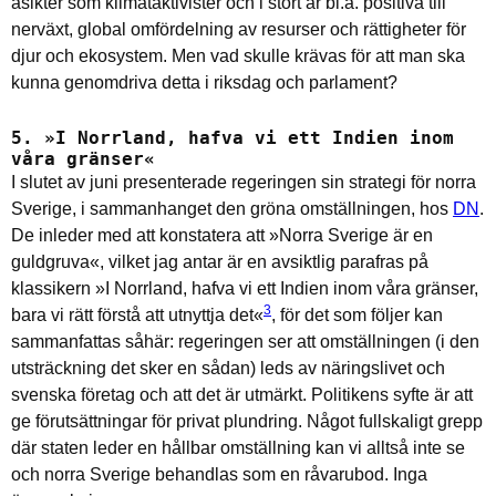
åsikter som klimataktivister och i stort är bl.a. positiva till
nerväxt, global omfördelning av resurser och rättigheter för
djur och ekosystem. Men vad skulle krävas för att man ska
kunna genomdriva detta i riksdag och parlament?
5. »I Norrland, hafva vi ett Indien inom
våra gränser«
I slutet av juni presenterade regeringen sin strategi för norra
Sverige, i sammanhanget den gröna omställningen, hos
DN
.
De inleder med att konstatera att »Norra Sverige är en
guldgruva«, vilket jag antar är en avsiktlig parafras på
klassikern »I Norrland, hafva vi ett Indien inom våra gränser,
3
bara vi rätt förstå att utnyttja det«
, för det som följer kan
sammanfattas såhär: regeringen ser att omställningen (i den
utsträckning det sker en sådan) leds av näringslivet och
svenska företag och att det är utmärkt. Politikens syfte är att
ge förutsättningar
för privat plundring. Något fullskaligt grepp
där staten leder en hållbar omställning kan vi alltså inte se
och norra Sverige behandlas som en råvarubod. Inga