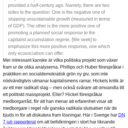
provided a half-century ago. Namely, there are two
sides to the question. One is the negative one of
stopping unsustainable growth
(measured in terms
of GDP). The other is the more positive one of
promoting a
planned social response
to the
capitalist accumulation regime. [We seek] to
emphasize this more positive response, one which
only ecosocialism can offer.
Mer intressant kanske är vilka politiska projekt som växer
fram ur de olika analyserna. Phillips och Huber förespråkar i
praktiken en socialdemokratisk grön ny giv, som inte
nödvändigtvis utmanar kapitalismens ramar. Hickels kritik är
av ett mer radikalt slag – men också svårare att omvandla till
ett politiskt massprojekt. Eller? Hickel förespråkar
medborgarråd, för att han menar att erfarenhet visar att
medborgare i regel når ganska radikala slutsatser när de
bjuds in för att diskutera fram lösningar. Här i Sverige har
DN
7 juli rapporterat
om att befolkningen i stort har liknande