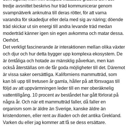
tredje avsnittet beskrivs hur träd kommunicerar genom
svampnätverk anknutna till deras rötter, för att varna
varandra för skadedjur eller dela med sig av näring; döende
träd skickar ut sin energi till andra levande träd medan
moderträd känner igen sin egen avkomma och matar dessa.
Oerhört.
Det verkligt fascinerande är interaktionen mellan olika växter
och djur och hur detta bygger upp komplexa ekosystem. De
är ömtåliga och hotade av mänsklig påverkan, men kan
också återställas om de får goda möjligheter till det. Däremot
är vissa saker oersättliga. Kaliforniens mammutträd, som
kan bli upp till tretusen år gamla, håller på att försvagas till
följd av att uppvärmningen leder till en mer oberäknelig
vattentillgång. 10 procent av beståndet har gått förlorat på
några år. Och när ett mammutträd faller, då faller en
organism som är äldre än Sverige, kanske äldre än
kristendomen, eller rent av
Iliaden
och det antika Grekland
.
Varken du eller jag kommer att få se dess ersättare.