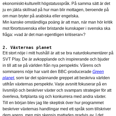
ekonomiskt-kulturellt högstatusspråk. På samma sätt är det
ju en jäkla skillnad på hur man blir mottagen, beroende på
om man bryter på arabiska eller engelska.
Min kanske omständliga poäng är att man, när man hör kritik
mot förortssvenska eller bristande kunskaper i svenska ska
fråga: »vad är det man egentligen kritiserar«?
2. Växternas planet
Ett stort nöje i mitt hushåll är att se bra naturdokumentärer på
SVT Play. De är avkopplande och inspirerande och bjuder
in till att se på världen från nya perspektiv. Vårens och
sommarens nöje har varit den BBC-producerade
Green
planet
, som tar det spännande greppet att beskriva världen
utifrån växternas perspektiv. Varje avsnitt fokuserar på en
livsmiljö och beskriver växter och svampars strategier för att
överleva, fortplanta sig och konkurrera med andra växter.
Till en början blev jag lite skeptisk över hur programmet
beskriver växternas handlingar med ett språk som tillskriver
dem agens, men min skepsis mattades gradvis av. I det