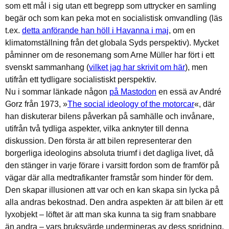
som ett mål i sig utan ett begrepp som uttrycker en samling
begär och som kan peka mot en socialistisk omvandling (läs
t.ex.
detta anförande han höll i Havanna i maj
, om en
klimatomställning från det globala Syds perspektiv). Mycket
påminner om de resonemang som Arne Müller har fört i ett
svenskt sammanhang (
vilket jag har skrivit om här
), men
utifrån ett tydligare socialistiskt perspektiv.
Nu i sommar länkade någon
på Mastodon
en essä av André
Gorz från 1973, »
The social ideology of the motorcar
«, där
han diskuterar bilens påverkan på samhälle och invånare,
utifrån två tydliga aspekter, vilka anknyter till denna
diskussion. Den första är att bilen representerar den
borgerliga ideologins absoluta triumf i det dagliga livet, då
den stänger in varje förare i varsitt fordon som de framför på
vägar där alla medtrafikanter framstår som hinder för dem.
Den skapar illusionen att var och en kan skapa sin lycka på
alla andras bekostnad. Den andra aspekten är att bilen är ett
lyxobjekt – löftet är att man ska kunna ta sig fram snabbare
än andra – vars bruksvärde undermineras av dess spridning.