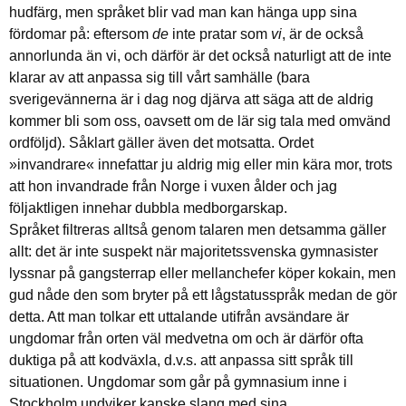
hudfärg, men språket blir vad man kan hänga upp sina
fördomar på: eftersom
de
inte pratar som
vi
, är de också
annorlunda än vi, och därför är det också naturligt att de inte
klarar av att anpassa sig till vårt samhälle (bara
sverigevännerna är i dag nog djärva att säga att de aldrig
kommer bli som oss, oavsett om de lär sig tala med omvänd
ordföljd). Såklart gäller även det motsatta. Ordet
»invandrare« innefattar ju aldrig mig eller min kära mor, trots
att hon invandrade från Norge i vuxen ålder och jag
följaktligen innehar dubbla medborgarskap.
Språket filtreras alltså genom talaren men detsamma gäller
allt: det är inte suspekt när majoritetssvenska gymnasister
lyssnar på gangsterrap eller mellanchefer köper kokain, men
gud nåde den som bryter på ett lågstatusspråk medan de gör
detta. Att man tolkar ett uttalande utifrån avsändare är
ungdomar från orten väl medvetna om och är därför ofta
duktiga på att kodväxla, d.v.s. att anpassa sitt språk till
situationen. Ungdomar som går på gymnasium inne i
Stockholm undviker kanske slang med sina