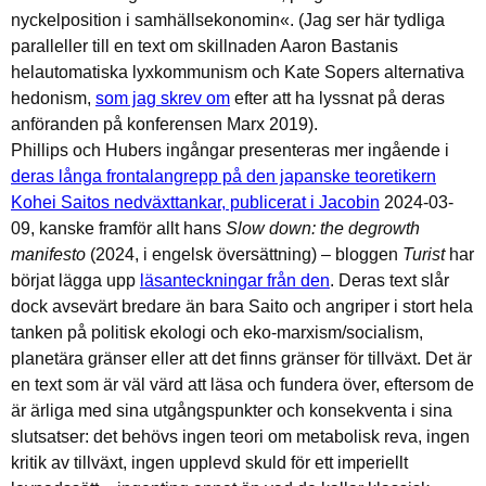
nyckelposition i samhällsekonomin«. (Jag ser här tydliga
paralleller till en text om skillnaden Aaron Bastanis
helautomatiska lyxkommunism och Kate Sopers alternativa
hedonism,
som jag skrev om
efter att ha lyssnat på deras
anföranden på konferensen Marx 2019).
Phillips och Hubers ingångar presenteras mer ingående i
deras långa frontalangrepp på den japanske teoretikern
Kohei Saitos nedväxttankar, publicerat i Jacobin
2024-03-
09, kanske framför allt hans
Slow down: the degrowth
manifesto
(2024, i engelsk översättning) – bloggen
Turist
har
börjat lägga upp
läsanteckningar från den
. Deras text slår
dock avsevärt bredare än bara Saito och angriper i stort hela
tanken på politisk ekologi och eko-marxism/socialism,
planetära gränser eller att det finns gränser för tillväxt. Det är
en text som är väl värd att läsa och fundera över, eftersom de
är ärliga med sina utgångspunkter och konsekventa i sina
slutsatser: det behövs ingen teori om metabolisk reva, ingen
kritik av tillväxt, ingen upplevd skuld för ett imperiellt