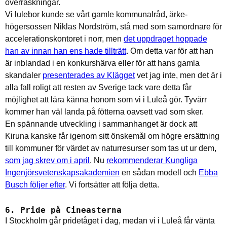
överraskningar.
Vi lulebor kunde se vårt gamle kommunalråd, ärke-
högersossen Niklas Nordström, stå med som samordnare för
accelerationskontoret i norr, men
det uppdraget hoppade
han av innan han ens hade tillträtt
. Om detta var för att han
är inblandad i en konkurshärva eller för att hans gamla
skandaler
presenterades av Klägget
vet jag inte, men det är i
alla fall roligt att resten av Sverige tack vare detta får
möjlighet att lära känna honom som vi i Luleå gör. Tyvärr
kommer han väl landa på fötterna oavsett vad som sker.
En spännande utveckling i sammanhanget är dock att
Kiruna kanske får igenom sitt önskemål om högre ersättning
till kommuner för värdet av naturresurser som tas ut ur dem,
som jag skrev om i april
. Nu
rekommenderar Kungliga
Ingenjörsvetenskapsakademien
en sådan modell och
Ebba
Busch följer efter
. Vi fortsätter att följa detta.
6. Pride på Cineasterna
I Stockholm går pridetåget i dag, medan vi i Luleå får vänta