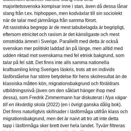
majoritetssvenska kompisar inne i stan, även då dessa lånar
slang från t.ex. hiphoppen, men kodväxlar till sin sociolekt
när de talar med jämnåriga från samma förort.
Att rasistiska begrepp är de mest tabubelagda är begripligt,
eftersom etnicitet och rasism är det känsligaste och mest
omstridda ämnet i Sverige. Parallellt med detta är också
svenskan mer politiskt laddad än på länge, men alltid med
udden riktad mot svenskarna med fel etnisk bakgrund, som
talar på fel sätt. Det finns inte alls samma nationella
kraftsamling kring Sveriges läskris, trots att en individs
läsförståelse har större betydelse för hens skolresultat än de
klassiska måtten kön, migrationsbakgrund och föräldrars
utbildningsnivå (även om den såklart hänger ihop med
dessa), som Fredrik Zimmermann har diskuterat i
Nya vägar
till en likvärdig skola
(2022) (en i övrigt ganska dålig bok).
Det finns naturligtvis skillnader i läsförmåga utifrån klass och
migrationsbakgrund, men det är naivt att tro att inte detta
tapp i läsförmåga sker brett över hela landet. Tyvärr filtreras