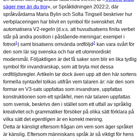
säger mer än du tror
«, ur Språktidningen
2022:2, där
språkvårdarna Maria Bylin och Sofia Tingsell beskriver hur
verbplaceringen har blivit en symbol för svenskhet. Att
automatisera V2-regeln (d.v.s. att huvudsatsens finita verbet
står på andra position i påstående-meningar; exempel i
1
2
fotnot
) samt bisatsens omvända ordföljd
kan vara svårt för
den som lär sig svenska och har ett utomnordiskt
modersmål. Följaktligen är det få saker som blir en lika tydlig
symbol för invandrarskap, som att bryta mot dessa
ordföljdsregler. Artikeln tar dock även upp att den här sortens
formella syntaxfel tolkas utifrån vem talaren är: när den som
formar en V3-sats uppfattas som invandrare, uppfattas
konstruktionen som ett språkfel, men när talaren uppfattas
som svensk, beskrivs den i stället som ett utfall av språklig
kreativitet och grammatiker försöker på olika sätt förklara på
vilka sätt det
egentligen
är en korrekt mening.
Detta är känsligt eftersom frågan om vem som äger språket
är känslig. Eftersom människans språk är så viktigt för hens