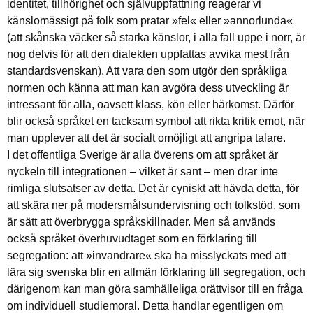
identitet, tillhörighet och självuppfattning reagerar vi
känslomässigt på folk som pratar »fel« eller »annorlunda«
(att skånska väcker så starka känslor, i alla fall uppe i norr, är
nog delvis för att den dialekten uppfattas avvika mest från
standardsvenskan). Att vara den som utgör den språkliga
normen och känna att man kan avgöra dess utveckling är
intressant för alla, oavsett klass, kön eller härkomst. Därför
blir också språket en tacksam symbol att rikta kritik emot, när
man upplever att det är socialt omöjligt att angripa talare.
I det offentliga Sverige är alla överens om att språket är
nyckeln till integrationen – vilket är sant – men drar inte
rimliga slutsatser av detta. Det är cyniskt att hävda detta, för
att skära ner på modersmålsundervisning och tolkstöd, som
är sätt att överbrygga språkskillnader. Men så används
också språket överhuvudtaget som en förklaring till
segregation: att »invandrare« ska ha misslyckats med att
lära sig svenska blir en allmän förklaring till segregation, och
därigenom kan man göra samhälleliga orättvisor till en fråga
om individuell studiemoral. Detta handlar egentligen om