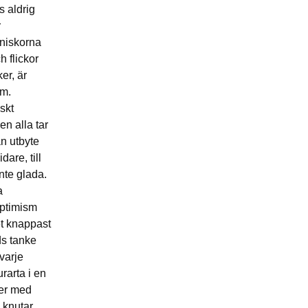
s aldrig
r
nniskorna
 flickor
er, är
öm.
iskt
en alla tar
n utbyte
dare, till
inte glada.
a
optimism
et knappast
ds tanke
 varje
urarta i en
jer med
 knutar,