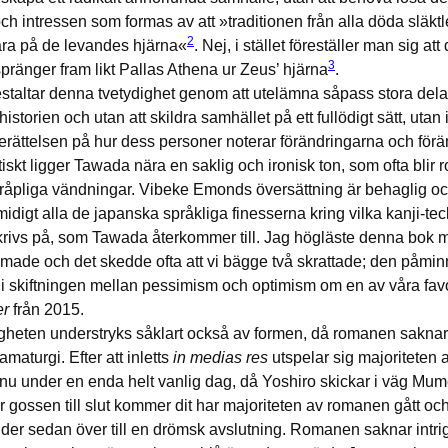
och intressen som formas av att »traditionen från alla döda släktl
2
ra på de levandes hjärna«
. Nej, i stället föreställer man sig att
3
pränger fram likt Pallas Athena ur Zeus’ hjärna
.
taltar denna tvetydighet genom att utelämna såpass stora dela
storien och utan att skildra samhället på ett fullödigt sätt, utan i
erättelsen på hur dess personer noterar förändringarna och för
tiskt ligger Tawada nära en saklig och ironisk ton, som ofta blir r
råpliga vändningar. Vibeke Emonds översättning är behaglig oc
idigt alla de japanska språkliga finesserna kring vilka kanji-tec
skrivs på, som Tawada återkommer till. Jag högläste denna bok
made och det skedde ofta att vi bägge två skrattade; den påminne
h i skiftningen mellan pessimism och optimism om en av våra favor
er
från 2015.
gheten understryks såklart också av formen, då romanen sakna
amaturgi. Efter att inletts
in medias res
utspelar sig majoriteten 
u under en enda helt vanlig dag, då Yoshiro skickar i väg Mumei
r gossen till slut kommer dit har majoriteten av romanen gått o
ider sedan över till en drömsk avslutning. Romanen saknar intrig,