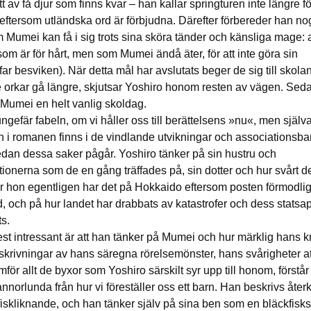
t av få djur som finns kvar – han kallar springturen inte längre fö
eftersom utländska ord är förbjudna. Därefter förbereder han no
m Mumei kan få i sig trots sina sköra tänder och känsliga mage: 
som är för hårt, men som Mumei ändå äter, för att inte göra sin
ar besviken). När detta mål har avslutats beger de sig till skola
 orkar gå längre, skjutsar Yoshiro honom resten av vägen. Sed
umei en helt vanlig skoldag.
ungefär fabeln, om vi håller oss till berättelsens »nu«, men själv
 i romanen finns i de vindlande utvikningar och associationsba
medan dessa saker pågår. Yoshiro tänker på sin hustru och
ionerna som de en gång träffades på, sin dotter och hur svårt det
r hon egentligen har det på Hokkaido eftersom posten förmodli
, och på hur landet har drabbats av katastrofer och dess statsa
ts.
t intressant är att han tänker på Mumei och hur märklig hans kr
rivningar av hans säregna rörelsemönster, hans svårigheter at
för allt de byxor som Yoshiro särskilt syr upp till honom, förstår 
annorlunda från hur vi föreställer oss ett barn. Han beskrivs å
iskliknande, och han tänker själv på sina ben som en bläckfisks