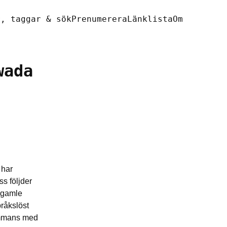
r, taggar & sök
Prenumerera
Länklista
Om
wada
 har
ss följder
r gamle
pråkslöst
sammans med