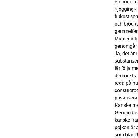
en hund, et
»jogging« 
frukost so
och bröd (
gammelfarf
Mumei inte
genomgår M
Ja, det är 
substansen
får följa 
demonstrat
reda på hu
censurerad
privatisera
Kanske mes
Genom besk
kanske fram
pojken är 
som bläckf