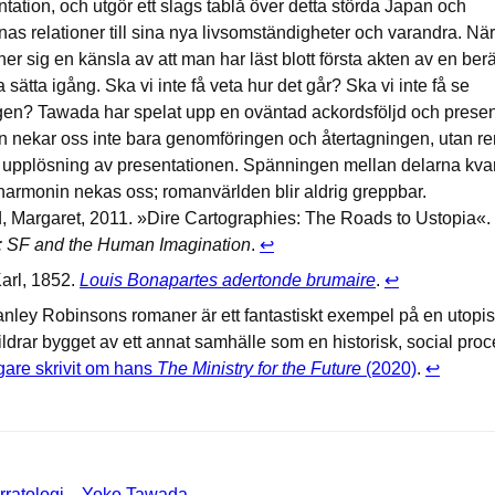
ntation, och utgör ett slags tablå över detta störda Japan och
as relationer till sina nya livsomständigheter och varandra. Nä
nner sig en känsla av att man har läst blott första akten av en berä
sätta igång. Ska vi inte få veta hur det går? Ska vi inte få se
gen? Tawada har spelat upp en oväntad ackordsföljd och presen
 nekar oss inte bara genomföringen och återtagningen, utan re
upplösning av presentationen. Spänningen mellan delarna kvar
harmonin nekas oss; romanvärlden blir aldrig greppbar.
, Margaret, 2011. »Dire Cartographies: The Roads to Ustopia«.
: SF and the Human Imagination
.
↩︎
arl, 1852.
Louis Bonapartes adertonde brumaire
.
↩︎
nley Robinsons romaner är ett fantastiskt exempel på en utopisk 
ldrar bygget av ett annat samhälle som en historisk, social pro
igare skrivit om hans
The Ministry for the Future
(2020)
.
↩︎
rratologi
Yoko Tawada