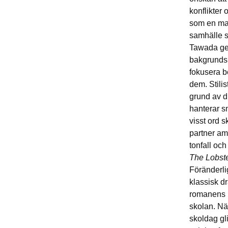
konflikter 
som en ma
samhälle s
Tawada ges
bakgrundshi
fokusera b
dem. Stilis
grund av d
hanterar sm
visst ord 
partner am
tonfall oc
The Lobst
Föränderli
klassisk dr
romanens n
skolan. Nä
skoldag gl