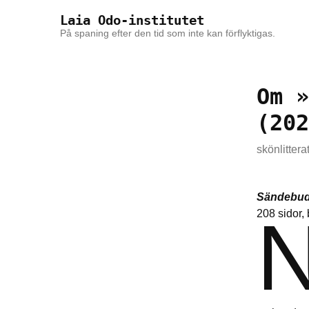
Skip to the content
Skip to the main menu
Laia Odo-institutet
På spaning efter den tid som inte kan förflyktigas.
Om »
(202
skönlittera
Sändebud
208 sidor,