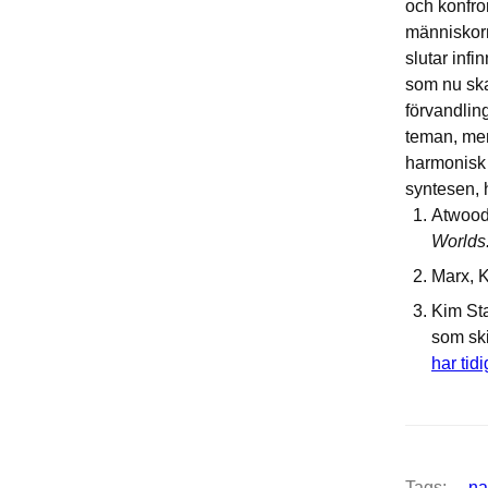
och konfro
människorn
slutar infi
som nu ska 
förvandlin
teman, men
harmonisk 
syntesen, 
Atwood
Worlds
Marx, K
Kim Sta
som ski
har tid
Tags:
na