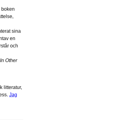
r boken
ttelse,
terat sina
ntav en
står och
In Other
litteratur,
cess.
Jag