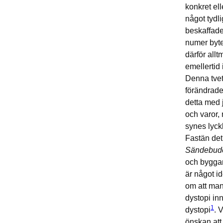
konkret el
något tydl
beskaffade
numer byte
därför all
emellertid
Denna tvety
förändrade,
detta med 
och varor, 
synes lyckl
Fastän det 
Sändebud
och byggan
är något i
om att man
dystopi inn
1
dystopi
. 
önskan att