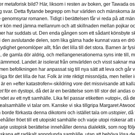
ler metaforisk bild? Här, liksom i resten av boken, ger Tawada os
ig svar. Detta flytande begrepp om hur världen och mänskorna ä
 genomsyrar romanen. Tidigt i berättelsen får vi reda på att mä
r kön med jämna mellanrum och att skillnaden mellan pojkar och
tmer har suddats ut. Den enda gången som ett sådant könsbyte sk
 i den avslutande delen, som lika gärna hade kunnat vara en dr
dighet genomlöper allt, från det lilla till det stora. Barnen är fys
 de gamla dör aldrig, och mellangenerationerna syns inte till, m
jämnmod. Landet är isolerat från omvärlden och visst saknar ma
men befolkningen har anpassat sig till nya sätt att leva och går vi
iga för det lilla de har. Folk är inte riktigt missnöjda, men heller 
är en »efter katastrofen«-skildring vore det missvisande att kall
et
för en dystopi, då det är en berättelse som till stor del andas 
det av ett nytt samhälle. Lika fel passar etiketten »utopi«, då d
dealsamhälle vi talar om. Kanske vi ska tillgripa Margaret Atwoo
 borde förkasta denna dikotomi och istället tala om
ustopier
, då
ehåller fröet till ett utopiskt samhälle och varje utopi riskerar att 
Varje ustopisk berättelse innehåller denna dialektik, som nog föl
 skapa ett radikalt annorlunda samhälle, utan att behöva lösa de