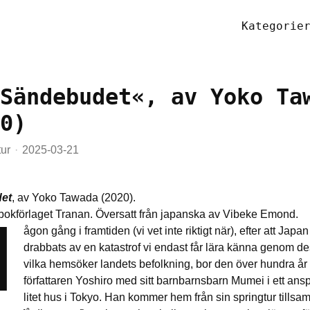
Kategorie
Sändebudet«, av Yoko Ta
0)
tur
2025-03-21
et
, av Yoko Tawada (2020).
N
 bokförlaget Tranan. Översatt från japanska av Vibeke Emond.
ågon gång i framtiden (vi vet inte riktigt när), efter att Japan
drabbats av en katastrof vi endast får lära känna genom de
vilka hemsöker landets befolkning, bor den över hundra å
författaren Yoshiro med sitt barnbarnsbarn Mumei i ett ans
litet hus i Tokyo. Han kommer hem från sin springtur till