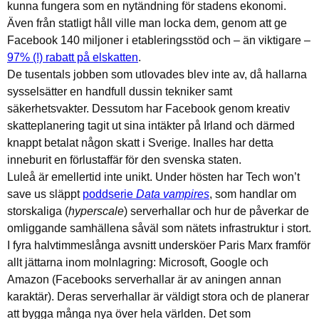
kunna fungera som en nytändning för stadens ekonomi.
Även från statligt håll ville man locka dem, genom att ge
Facebook 140 miljoner i etableringsstöd och – än viktigare –
97% (!) rabatt på elskatten
.
De tusentals jobben som utlovades blev inte av, då hallarna
sysselsätter en handfull dussin tekniker samt
säkerhetsvakter. Dessutom har Facebook genom kreativ
skatteplanering tagit ut sina intäkter på Irland och därmed
knappt betalat någon skatt i Sverige. Inalles har detta
inneburit en förlustaffär för den svenska staten.
Luleå är emellertid inte unikt. Under hösten har Tech won’t
save us släppt
poddserie
Data vampires
, som handlar om
storskaliga (
hyperscale
) serverhallar och hur de påverkar de
omliggande samhällena såväl som nätets infrastruktur i stort.
I fyra halvtimmeslånga avsnitt undersköer Paris Marx framför
allt jättarna inom molnlagring: Microsoft, Google och
Amazon (Facebooks serverhallar är av aningen annan
karaktär). Deras serverhallar är väldigt stora och de planerar
att bygga många nya över hela världen. Det som