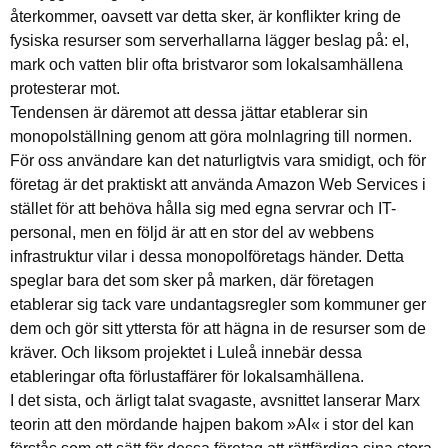
återkommer, oavsett var detta sker, är konflikter kring de
fysiska resurser som serverhallarna lägger beslag på: el,
mark och vatten blir ofta bristvaror som lokalsamhällena
protesterar mot.
Tendensen är däremot att dessa jättar etablerar sin
monopolställning genom att göra molnlagring till normen.
För oss användare kan det naturligtvis vara smidigt, och för
företag är det praktiskt att använda Amazon Web Services i
stället för att behöva hålla sig med egna servrar och IT-
personal, men en följd är att en stor del av webbens
infrastruktur vilar i dessa monopolföretags händer. Detta
speglar bara det som sker på marken, där företagen
etablerar sig tack vare undantagsregler som kommuner ger
dem och gör sitt yttersta för att hägna in de resurser som de
kräver. Och liksom projektet i Luleå innebär dessa
etableringar ofta förlustaffärer för lokalsamhällena.
I det sista, och ärligt talat svagaste, avsnittet lanserar Marx
teorin att den mördande hajpen bakom »AI« i stor del kan