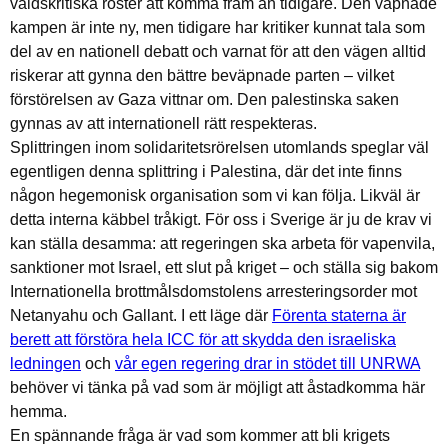
våldskritiska röster att komma fram än tidigare. Den väpnade
kampen är inte ny, men tidigare har kritiker kunnat tala som
del av en nationell debatt och varnat för att den vägen alltid
riskerar att gynna den bättre beväpnade parten – vilket
förstörelsen av Gaza vittnar om. Den palestinska saken
gynnas av att internationell rätt respekteras.
Splittringen inom solidaritetsrörelsen utomlands speglar väl
egentligen denna splittring i Palestina, där det inte finns
någon hegemonisk organisation som vi kan följa. Likväl är
detta interna käbbel tråkigt. För oss i Sverige är ju de krav vi
kan ställa desamma: att regeringen ska arbeta för vapenvila,
sanktioner mot Israel, ett slut på kriget – och ställa sig bakom
Internationella brottmålsdomstolens arresteringsorder mot
Netanyahu och Gallant. I ett läge där
Förenta staterna är
berett att förstöra hela ICC för att skydda den israeliska
ledningen
och
vår egen regering drar in stödet till UNRWA
behöver vi tänka på vad som är möjligt att åstadkomma här
hemma.
En spännande fråga är vad som kommer att bli krigets