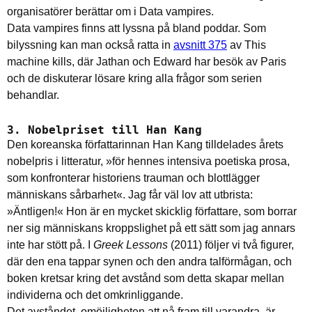
organisatörer berättar om i Data vampires.
Data vampires finns att lyssna på bland poddar. Som
bilyssning kan man också ratta in
avsnitt 375
av This
machine kills, där Jathan och Edward har besök av Paris
och de diskuterar lösare kring alla frågor som serien
behandlar.
3. Nobelpriset till Han Kang
Den koreanska författarinnan Han Kang tilldelades årets
nobelpris i litteratur, »för hennes intensiva poetiska prosa,
som konfronterar historiens trauman och blottlägger
människans sårbarhet«. Jag får väl lov att utbrista:
»Äntligen!« Hon är en mycket skicklig författare, som borrar
ner sig människans kroppslighet på ett sätt som jag annars
inte har stött på. I
Greek Lessons
(2011)
följer vi två figurer,
där den ena tappar synen och den andra talförmågan, och
boken kretsar kring det avstånd som detta skapar mellan
individerna och det omkrinliggande.
Det avståndet, omöjligheten att nå fram till varandra, är