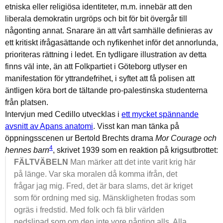
etniska eller religiösa identiteter, m.m. innebär att den
liberala demokratin urgröps och bit för bit övergår till
någonting annat. Snarare än att vårt samhälle definieras av
ett kritiskt ifrågasättande och nyfikenhet inför det annorlunda,
prioriteras rättning i ledet. En tydligare illustration av detta
finns väl inte, än att Folkpartiet i Göteborg utlyser en
manifestation för yttrandefrihet, i syftet att få polisen att
äntligen köra bort de tältande pro-palestinska studenterna
från platsen.
Intervjun med Cedillo utvecklas i
ett mycket spännande
avsnitt av Apans anatomi
. Visst kan man tänka på
öppningsscenen ur Bertold Brechts
drama
Mor Courage och
4
hennes barn
, skrivet 1939 som en reaktion på krigsutbrottet:
FÄLTVÄBELN
Man märker att det inte varit krig här
på länge. Var ska moralen då komma ifrån, det
frågar jag mig. Fred, det är bara slams, det är kriget
som för ordning med sig. Mänskligheten frodas som
ogräs i fredstid. Med folk och fä blir världen
nedslipad som om den inte vore nånting alls. Alla