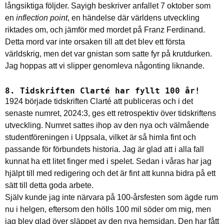
långsiktiga följder. Sayigh beskriver anfallet 7 oktober som
en
inflection point
, en händelse där världens utveckling
riktades om, och jämför med mordet på Franz Ferdinand.
Detta mord var inte orsaken till att det blev ett första
världskrig, men det var gnistan som satte fyr på krutdurken.
Jag hoppas att vi slipper genomleva någonting liknande.
8. Tidskriften Clarté har fyllt 100 år!
1924 började tidskriften Clarté att publiceras och i det
senaste numret, 2024:3, ges ett retrospektiv över tidskriftens
utveckling. Numret sattes ihop av den nya och välmående
studentföreningen i Uppsala, vilket är så himla fint och
passande för förbundets historia. Jag är glad att i alla fall
kunnat ha ett litet finger med i spelet. Sedan i våras har jag
hjälpt till med redigering och det är fint att kunna bidra på ett
sätt till detta goda arbete.
Själv kunde jag inte närvara på 100-årsfesten som ägde rum
nu i helgen, eftersom den hölls 100 mil söder om mig, men
jag blev glad över släppet av den nya hemsidan. Den har fått