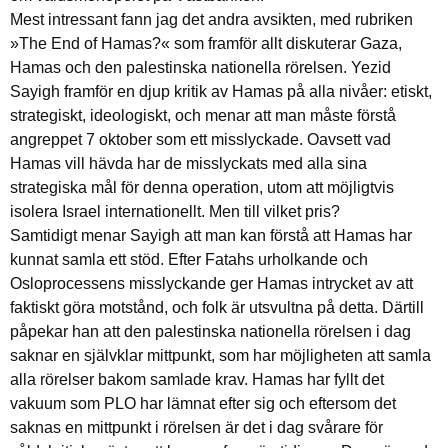
Mest intressant fann jag det andra avsikten, med rubriken
»The End of Hamas?« som framför allt diskuterar Gaza,
Hamas och den palestinska nationella rörelsen. Yezid
Sayigh framför en djup kritik av Hamas på alla nivåer: etiskt,
strategiskt, ideologiskt, och menar att man måste förstå
angreppet 7 oktober som ett misslyckade. Oavsett vad
Hamas vill hävda har de misslyckats med alla sina
strategiska mål för denna operation, utom att möjligtvis
isolera Israel internationellt. Men till vilket pris?
Samtidigt menar Sayigh att man kan förstå att Hamas har
kunnat samla ett stöd. Efter Fatahs urholkande och
Osloprocessens misslyckande ger Hamas intrycket av att
faktiskt göra motstånd, och folk är utsvultna på detta. Därtill
påpekar han att den palestinska nationella rörelsen i dag
saknar en självklar mittpunkt, som har möjligheten att samla
alla rörelser bakom samlade krav. Hamas har fyllt det
vakuum som PLO har lämnat efter sig och eftersom det
saknas en mittpunkt i rörelsen är det i dag svårare för