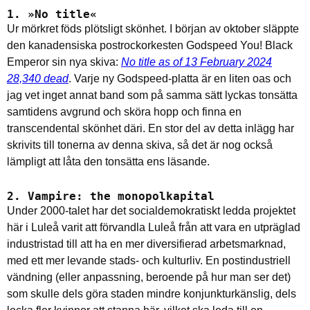
1. »No title«
Ur mörkret föds plötsligt skönhet. I början av oktober släppte
den kanadensiska postrockorkesten Godspeed You! Black
Emperor sin nya skiva:
No title as of 13 February 2024
28,340 dead
. Varje ny Godspeed-platta är en liten oas och
jag vet inget annat band som på samma sätt lyckas tonsätta
samtidens avgrund och sköra hopp och finna en
transcendental skönhet däri. En stor del av detta inlägg har
skrivits till tonerna av denna skiva, så det är nog också
lämpligt att låta den tonsätta ens läsande.
2. Vampire: the monopolkapital
Under 2000-talet har det socialdemokratiskt ledda projektet
här i Luleå varit att förvandla Luleå från att vara en utpräglad
industristad till att ha en mer diversifierad arbetsmarknad,
med ett mer levande stads- och kulturliv. En postindustriell
vändning (eller anpassning, beroende på hur man ser det)
som skulle dels göra staden mindre konjunkturkänslig, dels