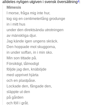
3
alldeles nyligen utgiven i svensk översättning
:
Mimesis
I morse, fråga mig inte hur,
tog sig en centimeterlång grodunge
in i mitt hus
under den direktsända utrotningen
av mänskliga djur.
Jag kände igen ungens skräck.
Den hoppade mot skuggorna,
in under soffan, in i min sko.
Min son tittade på.
Försiktigt, tålmodigt
följde jag den, knäböjde
med upprivet hjärta
och en plastpåse.
Lockade den, fångade den,
släppte ut den
på gården
och föll i gråt.