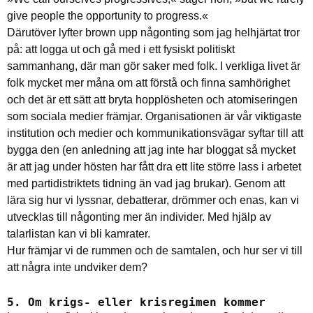
give people the opportunity to progress.«
Därutöver lyfter brown upp någonting som jag helhjärtat tror
på: att logga ut och gå med i ett fysiskt politiskt
sammanhang, där man gör saker med folk. I verkliga livet är
folk mycket mer måna om att förstå och finna samhörighet
och det är ett sätt att bryta hopplösheten och atomiseringen
som sociala medier främjar. Organisationen är vår viktigaste
institution och medier och kommunikationsvägar syftar till att
bygga den (en anledning att jag inte har bloggat så mycket
är att jag under hösten har fått dra ett lite större lass i arbetet
med partidistriktets tidning än vad jag brukar). Genom att
lära sig hur vi lyssnar, debatterar, drömmer och enas, kan vi
utvecklas till någonting mer än individer. Med hjälp av
talarlistan kan vi bli kamrater.
Hur främjar vi de rummen och de samtalen, och hur ser vi till
att några inte undviker dem?
5. Om krigs- eller krisregimen kommer