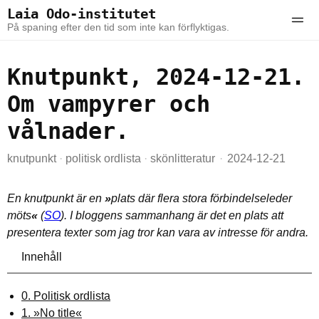
Skip to the content
Skip to the main menu
Laia Odo-institutet
Ope
På spaning efter den tid som inte kan förflyktigas.
Knutpunkt, 2024-12-21.
Om vampyrer och
vålnader.
knutpunkt
·
politisk ordlista
·
skönlitteratur
2024-12-21
En knutpunkt är en
»
plats där flera stora förbindelseleder
möts
«
(
SO
). I bloggens sammanhang är det en plats att
presentera texter som jag tror kan vara av intresse för andra.
Innehåll
0. Politisk ordlista
1. »No title«