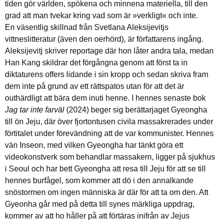
tiden gör världen, spökena och minnena materiella, till den
grad att man tvekar kring vad som är »verkligt« och inte.
En väsentlig skillnad från Svetlana Aleksijevitjs
vittneslitteratur (även den oerhörd), är författarens ingång.
Aleksijevitj skriver reportage där hon låter andra tala, medan
Han Kang skildrar det förgångna genom att först ta in
diktaturens offers lidande i sin kropp och sedan skriva fram
dem inte på grund av ett rättspatos utan för att det är
outhärdligt att bära dem inuti henne. I hennes senaste bok
Jag tar inte farväl
(2024) beger sig berättarjaget Gyeongha
till ön Jeju, där över fjortontusen civila massakrerades under
förtitalet under förevändning att de var kommunister. Hennes
vän Inseon, med vilken Gyeongha har tänkt göra ett
videokonstverk som behandlar massakern, ligger på sjukhus
i Seoul och har bett Gyeongha att resa till Jeju för att se till
hennes burfågel, som kommer att dö i den annalkande
snöstormen om ingen människa är där för att ta om den. Att
Gyeonha går med på detta till synes märkliga uppdrag,
kommer av att ho håller på att förtäras inifrån av Jejus