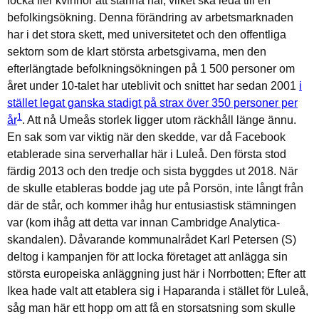
locka fler kvinnor att stanna här, vilket ska leda till en
befolkingsökning. Denna förändring av arbetsmarknaden
har i det stora skett, med universitetet och den offentliga
sektorn som de klart största arbetsgivarna, men den
efterlängtade befolkningsökningen på 1 500 personer om
året under 10-talet har uteblivit och snittet har sedan 2001
i
stället legat ganska stadigt på strax över 350 personer per
1
år
. Att nå Umeås storlek ligger utom räckhåll länge ännu.
En sak som var viktig när den skedde, var då Facebook
etablerade sina serverhallar här i Luleå. Den första stod
färdig 2013 och den tredje och sista byggdes ut 2018. När
de skulle etableras bodde jag ute på Porsön, inte långt från
där de står, och kommer ihåg hur entusiastisk stämningen
var (kom ihåg att detta var innan Cambridge Analytica-
skandalen). Dåvarande kommunalrådet Karl Petersen (S)
deltog i kampanjen för att locka företaget att anlägga sin
största europeiska anläggning just här i Norrbotten; Efter att
Ikea hade valt att etablera sig i Haparanda i stället för Luleå,
såg man här ett hopp om att få en storsatsning som skulle