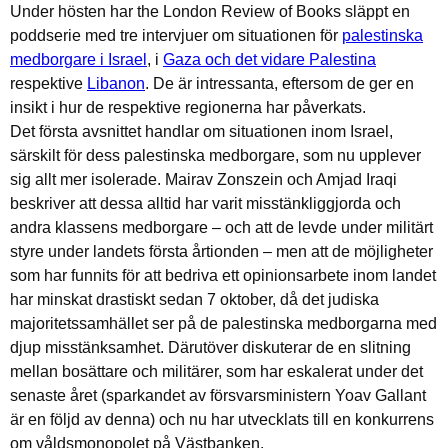
Under hösten har the London Review of Books släppt en
poddserie med tre intervjuer om situationen för
palestinska
medborgare i Israel
, i
Gaza och det vidare Palestina
respektive
Libanon
. De är intressanta, eftersom de ger en
insikt i hur de respektive regionerna har påverkats.
Det första avsnittet handlar om situationen inom Israel,
särskilt för dess palestinska medborgare, som nu upplever
sig allt mer isolerade. Mairav Zonszein och Amjad Iraqi
beskriver att dessa alltid har varit misstänkliggjorda och
andra klassens medborgare – och att de levde under militärt
styre under landets första årtionden – men att de möjligheter
som har funnits för att bedriva ett opinionsarbete inom landet
har minskat drastiskt sedan 7 oktober, då det judiska
majoritetssamhället ser på de palestinska medborgarna med
djup misstänksamhet. Därutöver diskuterar de en slitning
mellan bosättare och militärer, som har eskalerat under det
senaste året (sparkandet av försvarsministern Yoav Gallant
är en följd av denna) och nu har utvecklats till en konkurrens
om våldsmonopolet på Västbanken.