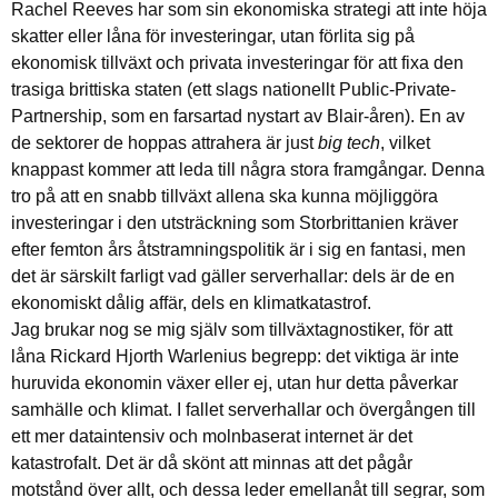
Rachel Reeves har som sin ekonomiska strategi att inte höja
skatter eller låna för investeringar, utan förlita sig på
ekonomisk tillväxt och privata investeringar för att fixa den
trasiga brittiska staten (ett slags nationellt Public-Private-
Partnership, som en farsartad nystart av Blair-åren). En av
de sektorer de hoppas attrahera är just
big tech
, vilket
knappast kommer att leda till några stora framgångar. Denna
tro på att en snabb tillväxt allena ska kunna möjliggöra
investeringar i den utsträckning som Storbrittanien kräver
efter femton års åtstramningspolitik är i sig en fantasi, men
det är särskilt farligt vad gäller serverhallar: dels är de en
ekonomiskt dålig affär, dels en klimatkatastrof.
Jag brukar nog se mig själv som tillväxtagnostiker, för att
låna Rickard Hjorth Warlenius begrepp: det viktiga är inte
huruvida ekonomin växer eller ej, utan hur detta påverkar
samhälle och klimat. I fallet serverhallar och övergången till
ett mer dataintensiv och molnbaserat internet är det
katastrofalt. Det är då skönt att minnas att det pågår
motstånd över allt, och dessa leder emellanåt till segrar, som