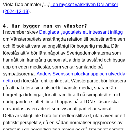
Viola Bao anmäler
[…]
i en mycket välskriven DN-artikel
(2024-12-18)
.
4. Hur bygger man en vänster?
I november skrev
Det glada tjugotalets ett intressant inlägg
om Vänsterpartiets ansträngda relation till palestinarörelsen
och försök att vara salongsfähigt för borgerlig media. Där
föreslås att V bör lära något av Sverigedemokraterna som
har nått sin framgång genom att aldrig ta avstånd och bygga
upp en egen mediesfär, som verkar samlande på
sympatisörerna.
Anders Svensson plockar upp och utvecklar
detta
och föreslår rent konkret att Vänsterpartiet bör fokusera
på att paketera sina utspel till vänstermedia, snarare än
borgerliga tidningar, för att framför allt nå sympatisörer och
närliggande i stället för att hoppas på att DN:s läsare ska
omvändas av en artikel som visar att partiet är sansat.
Detta är viktigt inte bara för medlemstillväxt, utan även ur ett
politiskt perspektiv, då en sådan normaliseringsprocess av
partiet in i de borgerliga finrummen också kräver att partiets