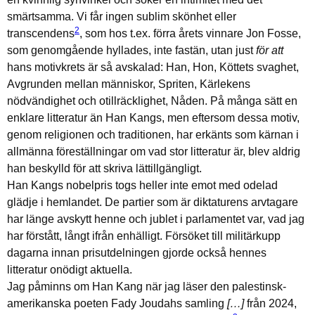
smärtsamma. Vi får ingen sublim skönhet eller
2
transcendens
, som hos t.ex. förra årets vinnare Jon Fosse,
som genomgående hyllades, inte fastän, utan just
för att
hans motivkrets är så avskalad: Han, Hon, Köttets svaghet,
Avgrunden mellan människor, Spriten, Kärlekens
nödvändighet och otillräcklighet, Nåden. På många sätt en
enklare litteratur än Han Kangs, men eftersom dessa motiv,
genom religionen och traditionen, har erkänts som kärnan i
allmänna föreställningar om vad stor litteratur är, blev aldrig
han beskylld för att skriva lättillgängligt.
Han Kangs nobelpris togs heller inte emot med odelad
glädje i hemlandet. De partier som är diktaturens arvtagare
har länge avskytt henne och jublet i parlamentet var, vad jag
har förstått, långt ifrån enhälligt. Försöket till militärkupp
dagarna innan prisutdelningen gjorde också hennes
litteratur onödigt aktuella.
Jag påminns om Han Kang när jag läser den palestinsk-
amerikanska poeten Fady Joudahs samling
[…]
från 2024,