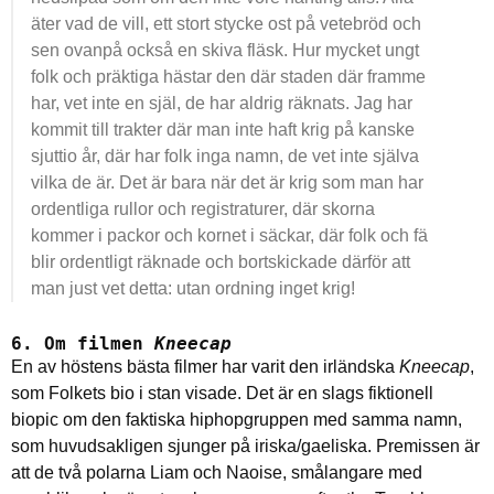
äter vad de vill, ett stort stycke ost på vetebröd och
sen ovanpå också en skiva fläsk. Hur mycket ungt
folk och präktiga hästar den där staden där framme
har, vet inte en själ, de har aldrig räknats. Jag har
kommit till trakter där man inte haft krig på kanske
sjuttio år, där har folk inga namn, de vet inte själva
vilka de är. Det är bara när det är krig som man har
ordentliga rullor och registraturer, där skorna
kommer i packor och kornet i säckar, där folk och fä
blir ordentligt räknade och bortskickade därför att
man just vet detta: utan ordning inget krig!
6. Om filmen
Kneecap
En av höstens bästa filmer har varit den irländska
Kneecap
,
som Folkets bio i stan visade. Det är en slags fiktionell
biopic om den faktiska hiphopgruppen med samma namn,
som huvudsakligen sjunger på iriska/gaeliska. Premissen är
att de två polarna Liam och Naoise, smålangare med