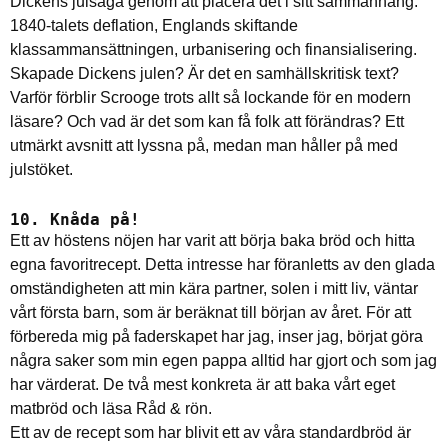
Dickens julsaga genom att placera det i sitt sammanhang:
1840-talets deflation, Englands skiftande
klassammansättningen, urbanisering och finansialisering.
Skapade Dickens julen? Är det en samhällskritisk text?
Varför förblir Scrooge trots allt så lockande för en modern
läsare? Och vad är det som kan få folk att förändras? Ett
utmärkt avsnitt att lyssna på, medan man håller på med
julstöket.
10. Knåda på!
Ett av höstens nöjen har varit att börja baka bröd och hitta
egna favoritrecept. Detta intresse har föranletts av den glada
omständigheten att min kära partner, solen i mitt liv, väntar
vårt första barn, som är beräknat till början av året. För att
förbereda mig på faderskapet har jag, inser jag, börjat göra
några saker som min egen pappa alltid har gjort och som jag
har värderat. De två mest konkreta är att baka vårt eget
matbröd och läsa Råd & rön.
Ett av de recept som har blivit ett av våra standardbröd är