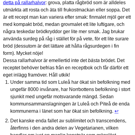
detta på rallarhalvor
: grova, platta rågbröd som är alldeles
utmärkta att rosta och äta till frukostmackan eller soppa. Det
är ett recept man kan variera efter smak: finmalet mjöl ger ett
med kompakt bröd, medan grovmalet ett lite luftigare, och
några teskedar brödkryddor ger lite mer smak. Jag brukar
använda surdeg på råg i stället för på vete, för ett lite surare
bröd (dessutom är det lättare att hålla rågsurdegen i fin
form). Mycket nöje!
Dessa rallarhalvor är emellertid inte det
bästa
brödet. Det
receptet behöver befrias från en receptbok och får därför ett
eget inlägg framöver. Håll utkik!
Under samma tid som Luleå har ökat sin befolkning med
ungefär 8000 invånare, har Norrbottens befolkning i stort
sjunkit med ungefär motsvarande mängd. Sedan
kommunsammanslagningen är Luleå och Piteå de enda
kommunerna i länet som har ökat sin befolkning.
↩︎
Det kanske enda fallet av sublimitet och transcendens,
återfinns i den andra delen av Vegetarianen, vilken