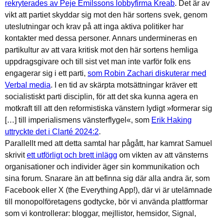
rekryterades av Peje Emilssons lobbyfirma Kreab
. Det är av
vikt att partiet skyddar sig mot den här sortens svek, genom
uteslutningar och krav på att inga aktiva politiker har
kontakter med dessa personer. Annars undermineras en
partikultur av att vara kritisk mot den här sortens hemliga
uppdragsgivare och till sist vet man inte varför folk ens
engagerar sig i ett parti,
som Robin Zachari diskuterar med
Verbal media
. I en tid av skärpta motsättningar kräver ett
socialistiskt parti disciplin, för att det ska kunna agera en
motkraft till att den reformistiska vänstern lydigt »formerar sig
[…] till imperialismens vänsterflygel«, som
Erik Haking
uttryckte det i Clarté 2024:2
.
Parallellt med att detta samtal har pågått, har kamrat Samuel
skrivit
ett utförligt och brett inlägg
om vikten av att vänsterns
organisationer och individer äger sin kommunikation och
sina forum. Snarare än att befinna sig där alla andra är, som
Facebook eller X (the Everything App!), där vi är utelämnade
till monopolföretagens godtycke, bör vi använda plattformar
som vi kontrollerar: bloggar, mejllistor, hemsidor, Signal,