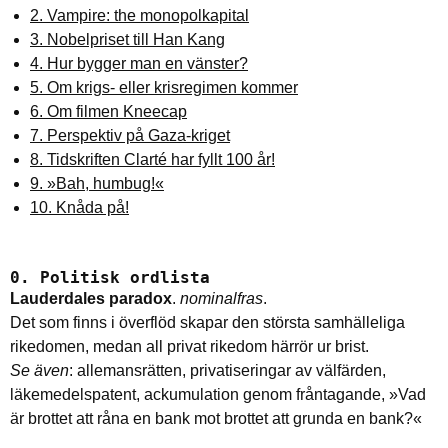
2. Vampire: the monopolkapital
3. Nobelpriset till Han Kang
4. Hur bygger man en vänster?
5. Om krigs- eller krisregimen kommer
6. Om filmen Kneecap
7. Perspektiv på Gaza-kriget
8. Tidskriften Clarté har fyllt 100 år!
9. »Bah, humbug!«
10. Knåda på!
0. Politisk ordlista
Lauderdales paradox
.
nominalfras
.
Det som finns i överflöd skapar den största samhälleliga
rikedomen, medan all privat rikedom härrör ur brist.
Se även
: allemansrätten, privatiseringar av välfärden,
läkemedelspatent, ackumulation genom fråntagande, »Vad
är brottet att råna en bank mot brottet att grunda en bank?«