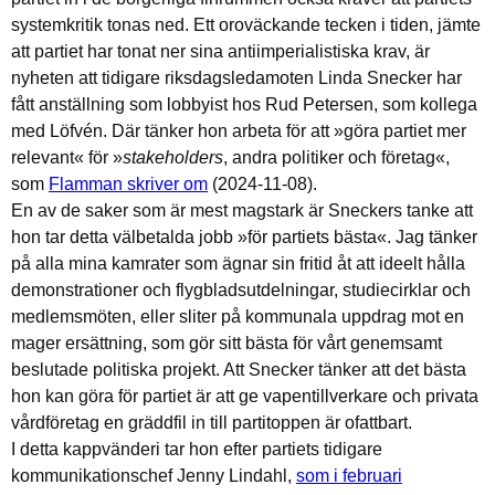
systemkritik tonas ned. Ett oroväckande tecken i tiden, jämte
att partiet har tonat ner sina antiimperialistiska krav, är
nyheten att tidigare riksdagsledamoten Linda Snecker har
fått anställning som lobbyist hos Rud Petersen, som kollega
med Löfvén. Där tänker hon arbeta för att »göra partiet mer
relevant« för »
stakeholders
, andra politiker och företag«,
som
Flamman skriver om
(2024-11-08).
En av de saker som är mest magstark är Sneckers tanke att
hon tar detta välbetalda jobb »för partiets bästa«. Jag tänker
på alla mina kamrater som ägnar sin fritid åt att ideelt hålla
demonstrationer och flygbladsutdelningar, studiecirklar och
medlemsmöten, eller sliter på kommunala uppdrag mot en
mager ersättning, som gör sitt bästa för vårt genemsamt
beslutade politiska projekt. Att Snecker tänker att det bästa
hon kan göra för partiet är att ge vapentillverkare och privata
vårdföretag en gräddfil in till partitoppen är ofattbart.
I detta kappvänderi tar hon efter partiets tidigare
kommunikationschef Jenny Lindahl,
som i februari