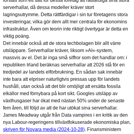
förstås som ett sätt för dessa företag att rättfärdiga sina stora
serverhallar, då dessa modeller kräver stort
lagringsutrymme. Detta rättfärdigar i sin tur företagens stora
investeringar, vilka gör dem allt mer centrala för ekonomins
infrastruktur. Även om teorin inte riktigt övertygar är detta en
viktig poäng.
Det innebär också att de stora techbolagen blir allt värre
utsläppare. Serverhallar kräver, liksom »AI«-system,
massvis av el. Det är inga små siffror som det handlar om: i
republiken Irland beräknas serverhallar att 2026 stå för en
tredjedel av landets elförbrukning. En sådan sak innebär
inte bara att elpriser naturligtvis pressas upp för landets
hushåll, utan också att det blir omöjligt att ersätta fossila
elkällor med förnybara på kort sikt. Googles utsläpp av
växthusgaser har ökat med nästan 50% under de senaste
fem åren, till följd av att de har utökat sina serverhallar.
James Meadway utgår från Data vampires i en kritik av den
nya Labour-regeringens tillväxtfokuserade ekonomiska plan,
skriven för Novara media (2024-10-28)
. Finansministern