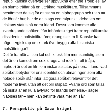
republikanska övertygelser uppvuxna efter the Troubles, av
en slump träffar på en uttråkad musiklärare. Tillsammans
bestämmer de sig för att starta en hiphopgrupp och utan att
de förstår hur, blir de en slags centralpunkt i debatten om
iriskans status på norra Irland. Dessutom kommer alla
kvardröjande spöken från inbördeskriget fram: republikanska
dissidenter, polisinfiltratörer, orangister, m.fl. Kanske kan
högenergisk rap om knark överbrygga alla historiska
motsättningar?
Det är framför allt en kul och klipsk film men samtidigt som
det är en komedi om sex, drugs and rock ‘n roll (nåja,
hiphop) är det en film om iriskans status på norra Irland, vad
språket betyder för ens identitet och utmaningen som alla
hotade språk står inför: att göra språket relevant för det
moderna livet, utan att det blir utspätt. »Varje ord som talas
på iriska är en kula avfyrad för Irlands befrielse,« säger
Naoises far – men kan det inte vara mer än så?
7. Perspektiv på Gaza-kriget