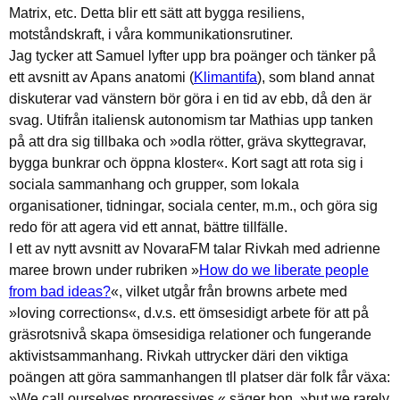
Matrix, etc. Detta blir ett sätt att bygga resiliens,
motståndskraft, i våra kommunikationsrutiner.
Jag tycker att Samuel lyfter upp bra poänger och tänker på
ett avsnitt av Apans anatomi (
Klimantifa
), som bland annat
diskuterar vad vänstern bör göra i en tid av ebb, då den är
svag. Utifrån italiensk autonomism tar Mathias upp tanken
på att dra sig tillbaka och »odla rötter, gräva skyttegravar,
bygga bunkrar och öppna kloster«. Kort sagt att rota sig i
sociala sammanhang och grupper, som lokala
organisationer, tidningar, sociala center, m.m., och göra sig
redo för att agera vid ett annat, bättre tillfälle.
I ett av nytt avsnitt av NovaraFM talar Rivkah med adrienne
maree brown under rubriken »
How do we liberate people
from bad ideas?
«, vilket utgår från browns arbete med
»loving corrections«, d.v.s. ett ömsesidigt arbete för att på
gräsrotsnivå skapa ömsesidiga relationer och fungerande
aktivistsammanhang. Rivkah uttrycker däri den viktiga
poängen att göra sammanhangen tll platser där folk får växa:
»We call ourselves progressives,« säger hon, »but we rarely