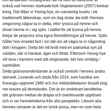
också vad hennes starkaste bok
Vegetarianen
(2007) kretsar
kring. Där följer vi Yeong-hye, en oansenlig hustru i ett
traditionellt äktenskap, som en dag slutar äta kött. Hennes
omgivning vägrar ta in detta, eller lyssna på henne och
driver henne in i sig själv. I stället för att lyssna på henne,
börjar de projicera sina egna föreställningar på henne. Själv
håller hon envetet fast i sin idé om att vägra ta in någonting
dött i kroppen. Detta blir ett brott med en patriarkal syn på
världen, där vi härskar, äger och förtär. Eftersom Yeong-hye
vill leva i harmoni med allt omgivande, blir hon omöjlig i
samhället.
Detta gränsöverskridande är också centralt i hennes andra
storverk,
Levande och döda
från 2014, som handlar om
Kwangju-upproret 1980 och hur militärdiktaturen brutalt slog
ner kraven på demokratin. Det är en smärtsam berättelse,
där gränsen mellan de dräpta och överlevande upplöses
och vi ser hemskheterna från alla perspektiv. Liksom alla
hennes romaner är det en lyrisk prosa, men en som hela