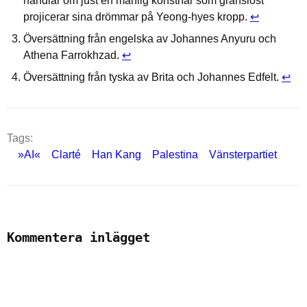
handlar om just en manlig konstnär som gränslöst
projicerar sina drömmar på Yeong-hyes kropp.
↩︎
Översättning från engelska av Johannes Anyuru och
Athena Farrokhzad.
↩︎
Översättning från tyska av Brita och Johannes Edfelt.
↩︎
Tags:
»AI«
Clarté
Han Kang
Palestina
Vänsterpartiet
Kommentera inlägget