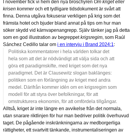
I november fick vi hem den nya broschyren
Om kriget eller
krisen kommer
och ett tydligare tidsdokument är svårt att
finna.
Denna utgåva fokuserar verkligen på krig som det
främsta hotet och bjuder bland annat på tips om hur man
söker skydd vid kärnvapenangrepp. Själv tänker jag på detta
som en god illustration av begreppet
krigsregim
, som Raúl
Sánchez Cedillo talar om
i en intervju i Brand 2024:1
:
Politiska kommentatorer i hela världen tolkar det
hela som att det är nödvändigt att välja sida och att
göra ett paradigmskifte, med kriget som det nya
paradigmet. Det är Clausewitz slogan baklänges:
politiken som en förlängning av kriget med andra
medel. Därifrån kommer idén om en krigsregim som
modell för att styra över befolkningar, för att
omstrukturera ekonomin, för att omfördela tillgångar.
Alltså, kriget är inte längre en avvikelse från det normala,
utan snarare riktlinjen för hur man bedriver politik överhuvud
taget. De pågående inskränkningarna av medborgerliga
rättigheter, ett svartvitt tänkande, instrumentaliseringen av