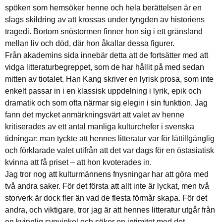
spöken som hemsöker henne och hela berättelsen är en
slags skildring av att krossas under tyngden av historiens
tragedi. Bortom snöstormen finner hon sig i ett gränsland
mellan liv och död, där hon åkallar dessa figurer.
Från akademins sida innebär detta att de fortsätter med att
vidga litteraturbegreppet, som de har hållit på med sedan
mitten av tiotalet. Han Kang skriver en lyrisk prosa, som inte
enkelt passar in i en klassisk uppdelning i lyrik, epik och
dramatik och som ofta närmar sig elegin i sin funktion. Jag
fann det mycket anmärkningsvärt att valet av henne
kritiserades av ett antal manliga kulturchefer i svenska
tidningar: man tyckte att hennes litteratur var för lättillgänglig
och förklarade valet utifrån att det var dags för en östasiatisk
kvinna att få priset – att hon kvoterades in.
Jag tror nog att kulturmännens fnysningar har att göra med
två andra saker. För det första att allt inte är lyckat, men två
storverk är dock fler än vad de flesta förmår skapa. För det
andra, och viktigare, tror jag är att hennes litteratur utgår från
en kvinnlig synvinkel och söker en intimitet med det