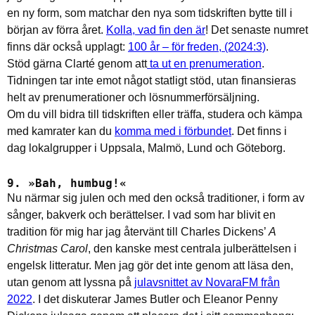
en ny form, som matchar den nya som tidskriften bytte till i
början av förra året.
Kolla, vad fin den är
! Det senaste numret
finns där också upplagt:
100 år – för freden, (2024:3)
.
Stöd gärna Clarté genom att
ta ut en prenumeration
.
Tidningen tar inte emot något statligt stöd, utan finansieras
helt av prenumerationer och lösnummerförsäljning.
Om du vill bidra till tidskriften eller träffa, studera och kämpa
med kamrater kan du
komma med i förbundet
. Det finns i
dag lokalgrupper i Uppsala, Malmö, Lund och Göteborg.
9. »Bah, humbug!«
Nu närmar sig julen och med den också traditioner, i form av
sånger, bakverk och berättelser. I vad som har blivit en
tradition för mig har jag återvänt till Charles Dickens’
A
Christmas Carol
, den kanske mest centrala julberättelsen i
engelsk litteratur. Men jag gör det inte genom att läsa den,
utan genom att lyssna på
julavsnittet av NovaraFM från
2022
. I det diskuterar James Butler och Eleanor Penny