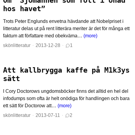
Om “Sjömannen som föll i onåd
hos havet”
Trots Peter Englunds envetna hävdande att Nobelpriset i
litteratur delas ut på rent litterära meriter är det för många ett
faktum att författare med obekväma…
(more)
skönlitteratur
2013-12-28
1
Att kallbrygga kaffe på M1k3ys
sätt
I Cory Doctorows ungdomsböcker finns det alltid en hel del
infodumps som ofta är helt onödiga för handlingen och bara
ett sätt för Doctorow att…
(more)
skönlitteratur
2013-07-11
2