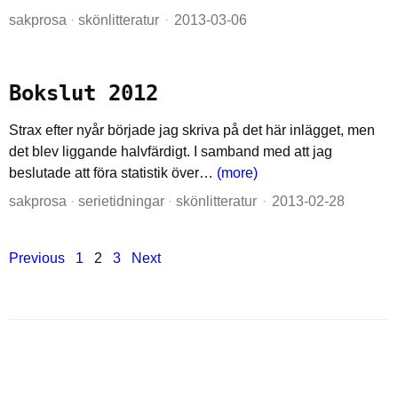
sakprosa
·
skönlitteratur
2013-03-06
Bokslut 2012
Strax efter nyår började jag skriva på det här inlägget, men
det blev liggande halvfärdigt. I samband med att jag
beslutade att föra statistik över…
(more)
sakprosa
·
serietidningar
·
skönlitteratur
2013-02-28
Posts navigation
Previous
1
2
3
Next