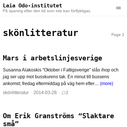
Skip to the content
Skip to the main menu
Laia Odo-institutet
Ope
På spaning efter den tid som inte kan förflyktigas.
skönlitteratur
Page 2
Mars i arbetslinjesverige
Susanna Alakoskis “Oktober i Fattigsverige” slås ihop och
jag ser upp mot busskurens tak. En minut till bussens
ankomst; fredag eftermiddag på väg hem efter…
(more)
skönlitteratur
2014-03-28
2
Om Erik Granströms “Slaktare
små”