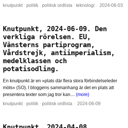
knutpunkt
·
politik
·
politisk ordlista
·
teknologi
2024-08-03
Knutpunkt, 2024-06-09. Den
verkliga rörelsen. EU,
Vänsterns partiprogram,
Vårdstrejk, antiimperialism,
medelklassen och
potatisodling.
En knutpunkt är en »plats där flera stora förbindelseleder
möts« (SO). I bloggens sammanhang är det en plats att
presentera texter som jag tror kan…
(more)
knutpunkt
·
politik
·
politisk ordlista
2024-06-09
Knutpunkt, 2024-04-08.