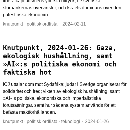
liberalkapitalismens yttersta uttryck; de svenska
storbankernas övervinster; och Israels dominans över den
palestinska ekonomin.
knutpunkt
·
politisk ordlista
2024-02-11
Knutpunkt, 2024-01-26: Gaza,
ekologisk hushållning, samt
»AI«:s politiska ekonomi och
faktiska hot
ICJ uttalar dom mot Sydafrika; judar i Sverige organiserar för
solidaritet och fred; vikten av ekologisk hushållning; samt
»AI«:s politiska, ekonomiska och imperialistiska
förutsättningar, samt hur sådana system används för att
befästa maktförhållanden.
knutpunkt
·
politisk ordlista
·
teknologi
2024-01-26