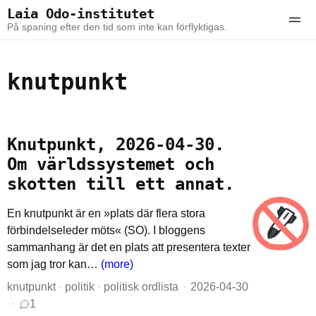
Skip to the content
Skip to the main menu
Laia Odo-institutet
Ope
På spaning efter den tid som inte kan förflyktigas.
knutpunkt
Knutpunkt, 2026-04-30.
Om världssystemet och
skotten till ett annat.
En knutpunkt är en »plats där flera stora
förbindelseleder möts« (SO). I bloggens
sammanhang är det en plats att presentera texter
som jag tror kan…
(more)
knutpunkt
·
politik
·
politisk ordlista
2026-04-30
1