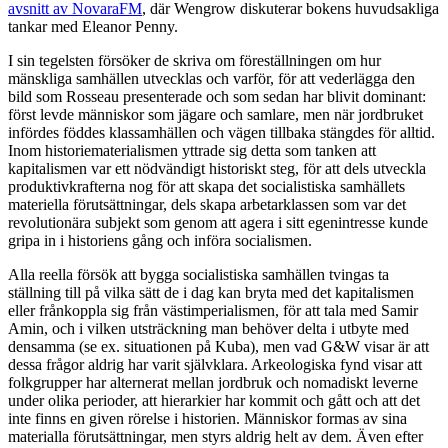
avsnitt av NovaraFM
, där Wengrow diskuterar bokens huvudsakliga
tankar med Eleanor Penny.
I sin tegelsten försöker de skriva om föreställningen om hur
mänskliga samhällen utvecklas och varför, för att vederlägga den
bild som Rosseau presenterade och som sedan har blivit dominant:
först levde människor som jägare och samlare, men när jordbruket
infördes föddes klassamhällen och vägen tillbaka stängdes för alltid.
Inom historiematerialismen yttrade sig detta som tanken att
kapitalismen var ett nödvändigt historiskt steg, för att dels utveckla
produktivkrafterna nog för att skapa det socialistiska samhällets
materiella förutsättningar, dels skapa arbetarklassen som var det
revolutionära subjekt som genom att agera i sitt egenintresse kunde
gripa in i historiens gång och införa socialismen.
Alla reella försök att bygga socialistiska samhällen tvingas ta
ställning till på vilka sätt de i dag kan bryta med det kapitalismen
eller frånkoppla sig från västimperialismen, för att tala med Samir
Amin, och i vilken utsträckning man behöver delta i utbyte med
densamma (se ex. situationen på Kuba), men vad G&W visar är att
dessa frågor aldrig har varit självklara. Arkeologiska fynd visar att
folkgrupper har alternerat mellan jordbruk och nomadiskt leverne
under olika perioder, att hierarkier har kommit och gått och att det
inte finns en given rörelse i historien. Människor formas av sina
materialla förutsättningar, men styrs aldrig helt av dem. Även efter