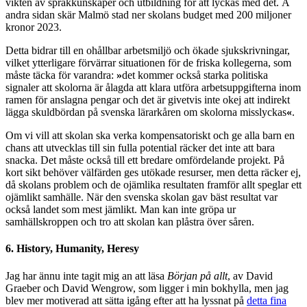
vikten av språkkunskaper och utbildning för att lyckas med det. Å
andra sidan skär Malmö stad ner skolans budget med 200 miljoner
kronor 2023.
Detta bidrar till en ohållbar arbetsmiljö och ökade sjukskrivningar,
vilket ytterligare förvärrar situationen för de friska kollegerna, som
måste täcka för varandra:
»
det kommer också starka politiska
signaler att skolorna är ålagda att klara utföra arbetsuppgifterna inom
ramen för anslagna pengar och det är givetvis inte okej att indirekt
lägga skuldbördan på svenska lärarkåren om skolorna misslyckas
«
.
Om vi vill att skolan ska verka kompensatoriskt och ge alla barn en
chans att utvecklas till sin fulla potential räcker det inte att bara
snacka. Det måste också till ett bredare omfördelande projekt. På
kort sikt behöver välfärden ges utökade resurser, men detta räcker ej,
då skolans problem och de ojämlika resultaten framför allt speglar ett
ojämlikt samhälle. När den svenska skolan gav bäst resultat var
också landet som mest jämlikt. Man kan inte gröpa ur
samhällskroppen och tro att skolan kan plåstra över såren.
6. History, Humanity, Heresy
Jag har ännu inte tagit mig an att läsa
Början på allt
, av David
Graeber och David Wengrow, som ligger i min bokhylla, men jag
blev mer motiverad att sätta igång efter att ha lyssnat på
detta fina