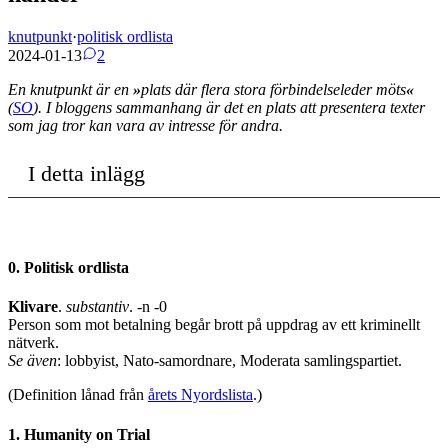
knutpunkt
·
politisk ordlista
2024-01-13
2
En knutpunkt är en
»
plats där flera stora förbindelseleder möts
«
(
SO
). I bloggens sammanhang är det en plats att presentera texter
som jag tror kan vara av intresse för andra.
I detta inlägg
0. Politisk ordlista
Klivare
.
substantiv
. -n -0
Person som mot betalning begår brott på uppdrag av ett kriminellt
nätverk.
Se även
: lobbyist, Nato-samordnare, Moderata samlingspartiet.
(Definition lånad från
årets Nyordslista
.)
1. Humanity on Trial