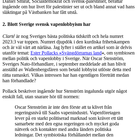
Daniel Smirat, Socialdemokrat och svensk-palestinier, berättar
ingående om hur livet för palestinier ser ut och bland annat vad hans
släktingar på Västbanken har fått utstå.
2. Blott Sverige svensk vapenlobbyism har
Clarté
är nog Sveriges bästa politiska tidskrift och hela numret
2023:3 var toppen. Numret djupdök i den kurdiska frihetskampen
och är väl värt att närläsa. Jag lyfter i stället en artikel som är delvis
utanför temat:
Ester Pollacks
»
Svängdörrarnas land
«
, om symbiosen
mellan politik och vapenlobby i Sverige. När Oscar Stenström,
Sveriges Nato-förhandlare, i september meddelade att han blivit
anställd av Wallenbergsfären som betald lobbyist utlöste detta med
rätta ramaskri. Vilkas intressen har han egentligen företrätt medan
han förhandlade?
Pollack beskriver ingående hur Stenström ingalunda utgör något
enskilt fall, utan snarare hör till normen:
Oscar Stenström är inte den förste att ta klivet från
regeringsnivå till Saabs vapenindustri. Vapenföretagen
lever på en starkt politiserad marknad som kräver ett tätt
samarbete med den egna regeringen och mycket goda
nätverk och kontakter med andra länders politiska
ledningar. Det symbiotiska förhållandet mellan den