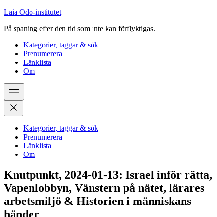
Skip
Skip
Laia Odo-institutet
to
to
På spaning efter den tid som inte kan förflyktigas.
the
the
content
main
Kategorier, taggar & sök
menu
Prenumerera
Länklista
Om
Open
menu
Close
menu
Kategorier, taggar & sök
Prenumerera
Länklista
Om
Knutpunkt, 2024-01-13: Israel inför rätta,
Vapenlobbyn, Vänstern på nätet, lärares
arbetsmiljö & Historien i människans
händer