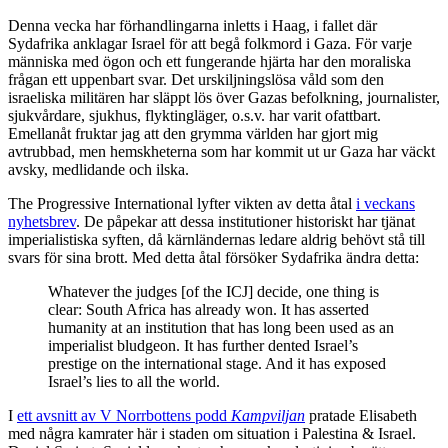
Denna vecka har förhandlingarna inletts i Haag, i fallet där
Sydafrika anklagar Israel för att begå folkmord i Gaza. För varje
människa med ögon och ett fungerande hjärta har den moraliska
frågan ett uppenbart svar. Det urskiljningslösa våld som den
israeliska militären har släppt lös över Gazas befolkning, journalister,
sjukvårdare, sjukhus, flyktingläger, o.s.v. har varit ofattbart.
Emellanåt fruktar jag att den grymma världen har gjort mig
avtrubbad, men hemskheterna som har kommit ut ur Gaza har väckt
avsky, medlidande och ilska.
The Progressive International lyfter vikten av detta åtal
i veckans
nyhetsbrev
. De påpekar att dessa institutioner historiskt har tjänat
imperialistiska syften, då kärnländernas ledare aldrig behövt stå till
svars för sina brott. Med detta åtal försöker Sydafrika ändra detta:
Whatever the judges [of the ICJ] decide, one thing is
clear: South Africa has already won. It has asserted
humanity at an institution that has long been used as an
imperialist bludgeon. It has further dented Israel’s
prestige on the international stage. And it has exposed
Israel’s lies to all the world.
I
ett avsnitt av V Norrbottens podd
Kampviljan
pratade Elisabeth
med några kamrater här i staden om situation i Palestina & Israel.