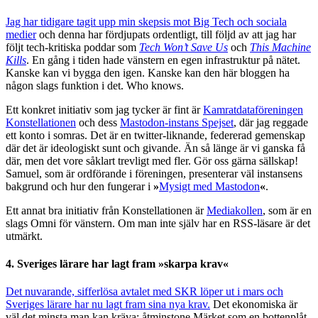
Jag har tidigare tagit upp min skepsis mot Big Tech och sociala
medier
och denna har fördjupats ordentligt, till följd av att jag har
följt tech-kritiska poddar som
Tech Won’t Save Us
och
This Machine
Kills
. En gång i tiden hade vänstern en egen infrastruktur på nätet.
Kanske kan vi bygga den igen. Kanske kan den här bloggen ha
någon slags funktion i det. Who knows.
Ett konkret initiativ som jag tycker är fint är
Kamratdataföreningen
Konstellationen
och dess
Mastodon-instans Spejset
, där jag reggade
ett konto i somras. Det är en twitter-liknande, federerad gemenskap
där det är ideologiskt sunt och givande. Än så länge är vi ganska få
där, men det vore såklart trevligt med fler. Gör oss gärna sällskap!
Samuel, som är ordförande i föreningen, presenterar väl instansens
bakgrund och hur den fungerar i
»
Mysigt med Mastodon
«
.
Ett annat bra initiativ från Konstellationen är
Mediakollen
, som är en
slags Omni för vänstern. Om man inte själv har en RSS-läsare är det
utmärkt.
4. Sveriges lärare har lagt fram
»
skarpa krav
«
Det nuvarande, sifferlösa avtalet med SKR löper ut i mars och
Sveriges lärare har nu lagt fram sina nya krav.
Det ekonomiska är
väl det minsta man kan kräva: åtminstone Märket som en bottenplåt,