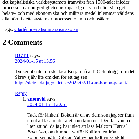
det kapitalistiska världssystemets framväxt från 1500-talet inleder
processen där borgerligheten
»
skapar sig en värld efter sitt eget
beläte
«
och med ekonomiska och militära medel inlemmar världens
alla hörn i detta system är processen ojämn och osäker.
Tags:
Clarté
imperialism
marxism
skolan
2 Comments
DGTT
says:
2024-01-15 at 13.56
Tycker absolut du ska läsa Början på allt! Och blogga om det.
Skrev själv lite om den för ett tag sen
https://detgladatjugotalet.se/2023/02/11/om-borjan-pa-allt/
Reply
gnomvid
says:
2024-01-15 at 22.51
Tack för länken! Boken är en av dem som jag ser fram
emot att läsa under året som kommer. Den får vänta en
liten stund, då jag har inlett att läsa Malcom Harris’
Palo Alto
, om hur och varför Kalifornien från
kolonisering till Silicon Valley har haft en särskild