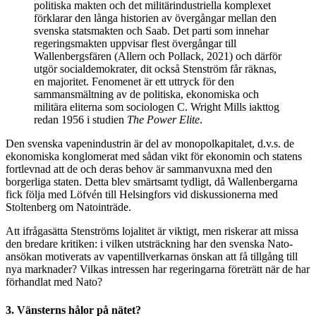
politiska makten och det militärindustriella komplexet
förklarar den långa historien av övergångar mellan den
svenska statsmakten och Saab. Det parti som innehar
regeringsmakten uppvisar flest övergångar till
Wallenbergsfären (Allern och Pollack, 2021) och därför
utgör socialdemokrater, dit också Stenström får räknas,
en majoritet. Fenomenet är ett uttryck för den
sammansmältning av de politiska, ekonomiska och
militära eliterna som sociologen C. Wright Mills iakttog
redan 1956 i studien
The Power Elite
.
Den svenska vapenindustrin är del av monopolkapitalet, d.v.s. de
ekonomiska konglomerat med sådan vikt för ekonomin och statens
fortlevnad att de och deras behov är sammanvuxna med den
borgerliga staten. Detta blev smärtsamt tydligt, då Wallenbergarna
fick följa med Löfvén till Helsingfors vid diskussionerna med
Stoltenberg om Natointräde.
Att ifrågasätta Stenströms lojalitet är viktigt, men riskerar att missa
den bredare kritiken: i vilken utsträckning har den svenska Nato-
ansökan motiverats av vapentillverkarnas önskan att få tillgång till
nya marknader? Vilkas intressen har regeringarna företrätt när de har
förhandlat med Nato?
3. Vänsterns hålor på nätet?