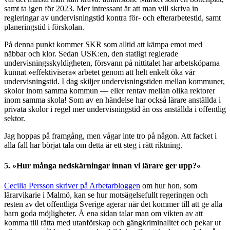
samt ta igen för 2023. Mer intressant är att man vill skriva in
regleringar av undervisningstid kontra för- och efterarbetestid, samt
planeringstid i förskolan.
På denna punkt kommer SKR som alltid att kämpa emot med
näbbar och klor. Sedan USK:en, den statligt reglerade
undervisningsskyldigheten, försvann på nittitalet har arbetsköparna
kunnat
»
effektivisera
«
arbetet genom att helt enkelt öka vår
undervisningstid. I dag skiljer undervisningstiden mellan kommuner,
skolor inom samma kommun — eller rentav mellan olika rektorer
inom samma skola! Som av en händelse har också lärare anställda i
privata skolor i regel mer undervisningstid än oss anställda i offentlig
sektor.
Jag hoppas på framgång, men vågar inte tro på någon. Att facket i
alla fall har börjat tala om detta är ett steg i rätt riktning.
5.
»
Hur många nedskärningar innan vi lärare ger upp?
«
Cecilia Persson skriver på Arbetarbloggen
om hur hon, som
lärarvikarie i Malmö, kan se hur motsägelsefullt regeringen och
resten av det offentliga Sverige agerar när det kommer till att ge alla
barn goda möjligheter. Å ena sidan talar man om vikten av att
komma till rätta med utanförskap och gängkriminalitet och pekar ut