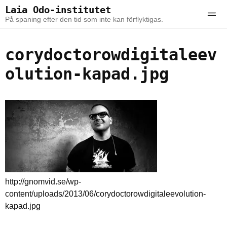
Skip to the content
Skip to the main menu
Laia Odo-institutet
Ope
På spaning efter den tid som inte kan förflyktigas.
corydoctorowdigitaleev
olution-kapad.jpg
http://gnomvid.se/wp-
content/uploads/2013/06/corydoctorowdigitaleevolution-
kapad.jpg