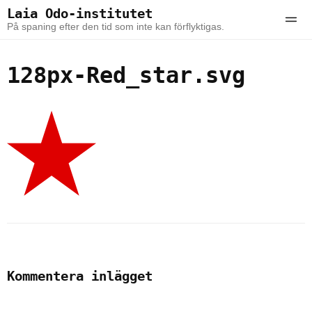
Skip to the content
Skip to the main menu
Laia Odo-institutet
Ope
På spaning efter den tid som inte kan förflyktigas.
128px-Red_star.svg
Kommentera inlägget