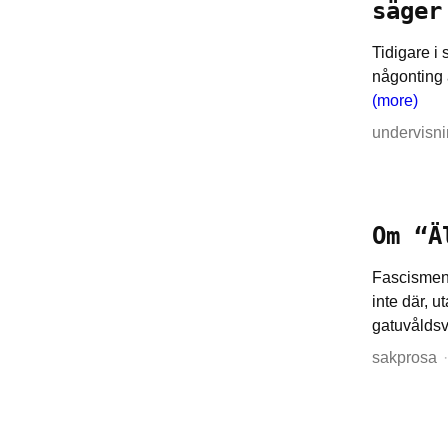
säger
Tidigare i 
någonting 
(more)
undervisn
Om “Ä
Fascismens
inte där, u
gatuvåldsv
sakprosa