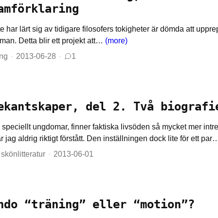
amförklaring
 har lärt sig av tidigare filosofers tokigheter är dömda att uppr
man. Detta blir ett projekt att…
(more)
ing
2013-06-28
1
ekantskaper, del 2. Två biografi
 speciellt ungdomar, finner faktiska livsöden så mycket mer intr
ar jag aldrig riktigt förstått. Den inställningen dock lite för ett pa
skönlitteratur
2013-06-01
ndo “träning” eller “motion”?