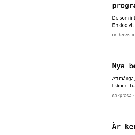
progr
De som inte
En död vit 
undervisn
Nya b
Att många,
fiktioner h
sakprosa
·
Är ke