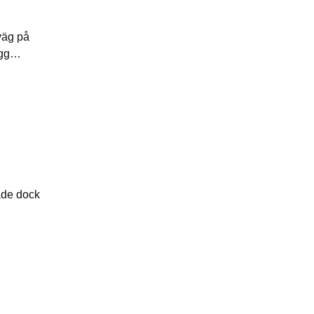
iväg på
lägg…
ade dock