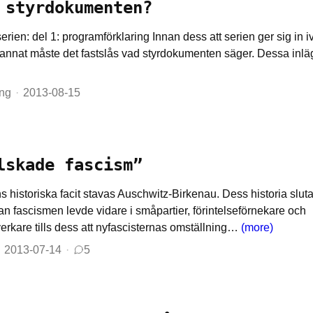
 styrdokumenten?
serien: del 1: programförklaring Innan dess att serien ger sig in 
annat måste det fastslås vad styrdokumenten säger. Dessa in
ing
2013-08-15
lskade fascism”
 historiska facit stavas Auschwitz-Birkenau. Dess historia slut
tan fascismen levde vidare i småpartier, förintelseförnekare och
erkare tills dess att nyfascisternas omställning…
(more)
2013-07-14
5