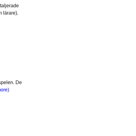
taljerade
 lärare).
rspelen. De
ore)