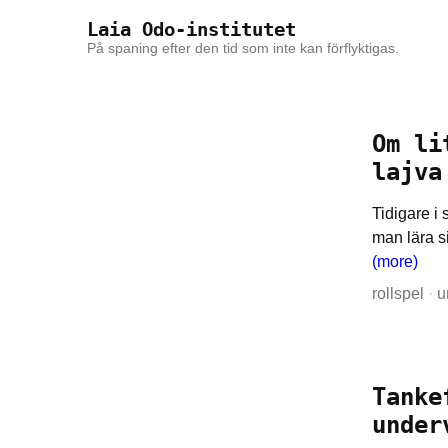
Skip to the content
Skip to the main menu
Laia Odo-institutet
På spaning efter den tid som inte kan förflyktigas.
Om li
lajva
Tidigare i
man lära 
(more)
rollspel
·
u
Tanke
under