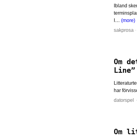
Ibland ske
terminspla
I…
(more)
sakprosa
·
Om de
Line”
Litteraturt
har förviss
datorspel
Om li