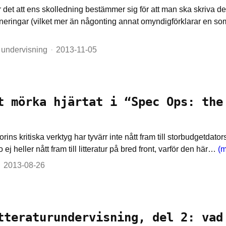
r det att ens skolledning bestämmer sig för att man ska skriva de
neringar (vilket mer än någonting annat omyndigförklarar en som
undervisning
2013-11-05
t mörka hjärtat i “Spec Ops: the
eorins kritiska verktyg har tyvärr inte nått fram till storbudgetdato
o ej heller nått fram till litteratur på bred front, varför den här…
(m
2013-08-26
tteraturundervisning, del 2: vad