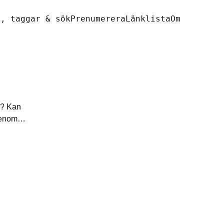
r, taggar & sök
Prenumerera
Länklista
Om
n? Kan
 genom…