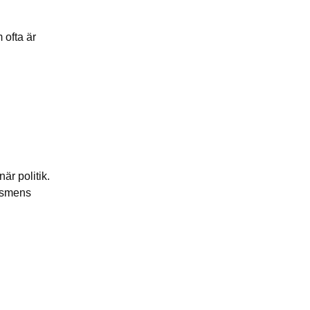
 ofta är
är politik.
mismens