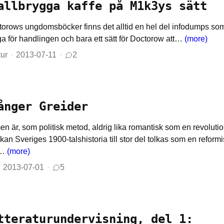
allbrygga kaffe på M1k3ys sätt
torows ungdomsböcker finns det alltid en hel del infodumps som
ga för handlingen och bara ett sätt för Doctorow att…
(more)
tur
2013-07-11
2
ånger Greider
n är, som politisk metod, aldrig lika romantisk som en revolution
 kan Sveriges 1900-talshistoria till stor del tolkas som en refor
r…
(more)
2013-07-01
5
tteraturundervisning, del 1: