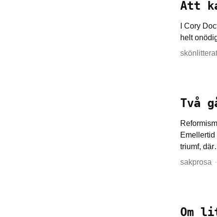
Att k
I Cory Doc
helt onödi
skönlittera
Två g
Reformisme
Emellertid
triumf, dä
sakprosa
Om li