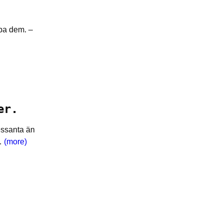
epa dem. –
er.
essanta än
r…
(more)