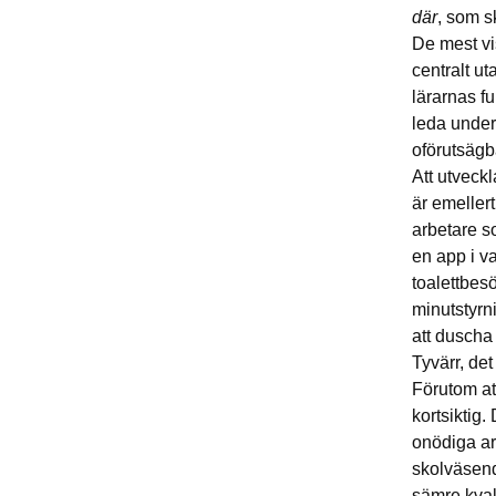
där
, som s
De mest vi
centralt u
lärarnas f
leda under
oförutsägb
Att utveck
är emellert
arbetare s
en app i v
toalettbes
minutstyrn
att duscha
Tyvärr, det
Förutom at
kortsiktig.
onödiga ar
skolväsend
sämre kval