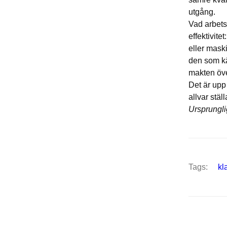
utgång.
Vad arbetsk
effektivite
eller maski
den som kä
makten öve
Det är upp
allvar stäl
Ursprungli
Tags:
kl