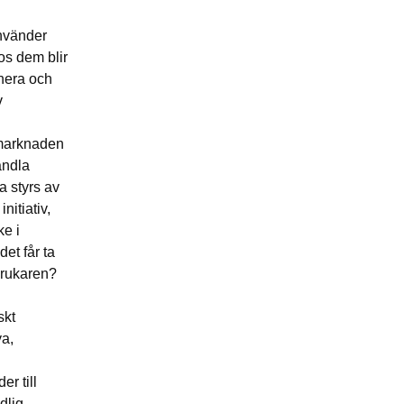
använder
os dem blir
anera och
v
tsmarknaden
handla
a styrs av
nitiativ,
ke i
et får ta
 brukaren?
skt
ya,
r till
dlig