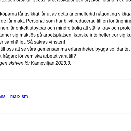
öparna långsiktigt får ut av detta är emellertid någonting viktig
t: de får makt. Personal som har blivit reducerad till en förlängn
nen, är enkelt utbytbar och mindre trolig att ställa krav och prot
nner sig maktlös på arbetsplatsen, kanske inte heller tror sig k
r samhället. Så säkras vinsten!
 till oss att se våra gemensamma erfarenheter, bygga solidaritet
la frågan: för vem ska arbetet vara till?
gen skriven för
Kampviljan
2023:3
.
ass
marxism