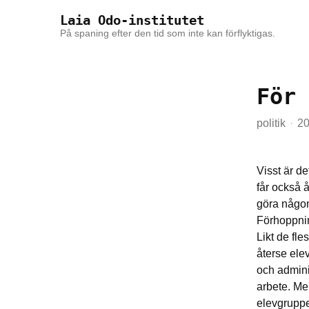
Skip to the content
Skip to the main menu
Laia Odo-institutet
På spaning efter den tid som inte kan förflyktigas.
För 
politik
20
Visst är de
får också å
göra någon
Förhoppni
Likt de fle
återse ele
och adminis
arbete. Me
elevgrupper