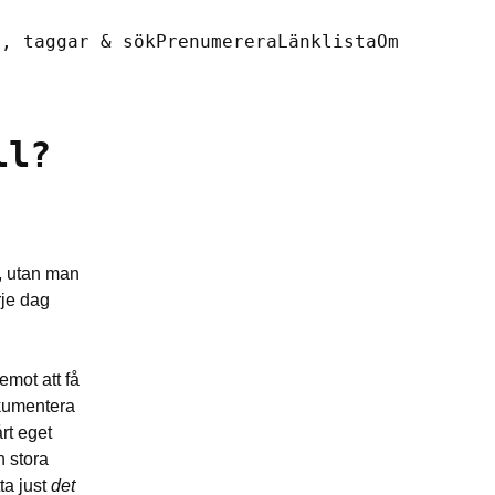
r, taggar & sök
Prenumerera
Länklista
Om
ll?
t, utan man
rje dag
emot att få
okumentera
rt eget
h stora
ta just
det