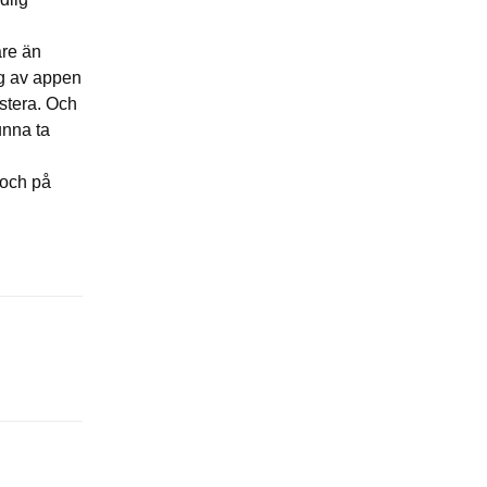
are än
ing av appen
estera. Och
unna ta
 och på