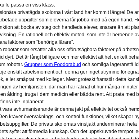
kulle passa en viss klass.
sionära privatägda skolorna i vårt land har kommit längre! De 
tarbetade uppgifter som eleverna får jobba med på egen hand. H
unktion att bocka av steg och handleda elever, snarare än att pl
visning. En rationell och effektiv metod, som inte är beroende a
ara faktorer som “behöriga lärare”.
la robotar som ersätter alla oss oförutsägbara faktorer på arbe
id dyrt. Det är långt billigare och mer effektivt att helt enkelt be
om robotar.
Grupper som Foodorabud
och somliga lageranställd
arje enskilt arbetsmoment och denna ger inget utrymme för egna i
ök, eller småprat med kolleger. Mest groteskt framstår detta kans
ingen av hemtjänsten, där man har räknat ut hur många minuter d
 en åldring, truga i dem medicin eller bädda rent. Att prata med
 finns inte inplanerat.
t vara avhumaniserande är denna jakt på effektivitet också hem
 Den kräver övervaknings- och kontrollfunktioner, vilket skapar n
betsuppgifter. De privata skolornas vinstjakt underminerar hela
ets syfte: att förmedla kunskap. Och det uppskruvade tempot lede
itet och orsakar stress, arbetsskador och olyckor, ibland med dö