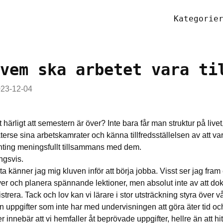
Kategorie
vem ska arbetet vara ti
23-12-04
t härligt att semestern är över? Inte bara får man struktur på live
terse sina arbetskamrater och känna tillfredsställelsen av att va
ting meningsfullt tillsammans med dem.
ngsvis.
sta känner jag mig kluven inför att börja jobba. Visst ser jag fram 
ver och planera spännande lektioner, men absolut inte av att d
trera. Tack och lov kan vi lärare i stor utsträckning styra över vå
n uppgifter som inte har med undervisningen att göra äter tid oc
 innebär att vi hemfaller åt beprövade uppgifter, hellre än att hit