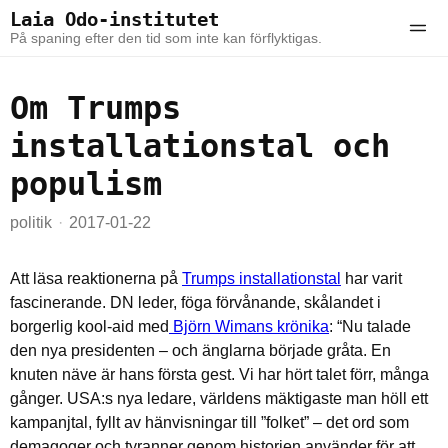
Skip to the content
Skip to the main menu
Laia Odo-institutet
Ope
På spaning efter den tid som inte kan förflyktigas.
Om Trumps
installationstal och
populism
politik
2017-01-22
Att läsa reaktionerna på
Trumps installationstal
har varit
fascinerande. DN leder, föga förvånande, skålandet i
borgerlig kool-aid med
Björn Wimans krönika
: “Nu talade
den nya presidenten – och änglarna började gråta. En
knuten näve är hans första gest. Vi har hört talet förr, många
gånger. USA:s nya ledare, världens mäktigaste man höll ett
kampanjtal, fyllt av hänvisningar till ”folket” – det ord som
demagoger och tyranner genom historien använder för att