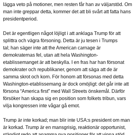
lägga veto på motioner, men resten får han av väljarstöd. Om
man inte greppar detta, kommer det att bli svårt att fatta hans
presidentperiod.
Det är egentligen något löjligt i att anklaga Trump för att
splittra och vägra försoning. Detta är ju tesen i Trumps
tal; han säger inte att the American carnage är
demokraternas fel, utan att hela Washington-
etablissemanget är att beskylla. I en fras har han försonat
demokrater och republikaner, genom att säga att de är
samma skrot och korn. För honom att försonas med detta
Washington-etablissemang är dock omöjligt: det går inte att
försona “America first” med Wall Streets önskemål. Därför
försöker han skapa sig en position som folkets tribun, vars
vilja kongressen inte vågar gå emot.
Trump är inte korkad; man blir inte USA:s president om man
är korkad. Trump är en mansgrisig, reaktionär opportunist,
ständigt redo att anamma nya positioner för att vinna stöd.