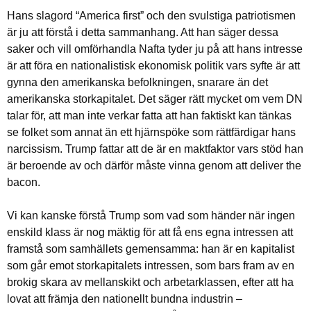
Hans slagord “America first” och den svulstiga patriotismen
är ju att förstå i detta sammanhang. Att han säger dessa
saker och vill omförhandla Nafta tyder ju på att hans intresse
är att föra en nationalistisk ekonomisk politik vars syfte är att
gynna den amerikanska befolkningen, snarare än det
amerikanska storkapitalet. Det säger rätt mycket om vem DN
talar för, att man inte verkar fatta att han faktiskt kan tänkas
se folket som annat än ett hjärnspöke som rättfärdigar hans
narcissism. Trump fattar att de är en maktfaktor vars stöd han
är beroende av och därför måste vinna genom att deliver the
bacon.
Vi kan kanske förstå Trump som vad som händer när ingen
enskild klass är nog mäktig för att få ens egna intressen att
framstå som samhällets gemensamma: han är en kapitalist
som går emot storkapitalets intressen, som bars fram av en
brokig skara av mellanskikt och arbetarklassen, efter att ha
lovat att främja den nationellt bundna industrin –