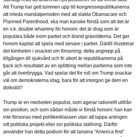
Att Trump har gett tummen upp till kongressrepublikanerna
att inleda mandatperioden med att slakta Obamacare och
Planned Parenthood, ska man kanske förstå som att det är
en s.k. double whammy för honom: det är drag som är
populära både inom partiet och bland gräsrötterna. Det ger
honom kapital att spela med senare i partiet. Därtill illustrerar
det tomheten i snacket om försoning: detta angrepp på
tillgången till sjukvård och fri abort är republikanerna på
tjack och resultatet av en splittring mellan partierna som inte
går att överbrygga. Vad spelar det för roll om Trump snackar
väl om demokraterna idag, bara för att imorgon ge dem en
dolkstöt?
Trump är en medveten populist, som agerar rationellt utifrån
sin position, och som sådan måste vi förstå honom: han
kan
inte försonas med politikerklassen utan att tappa antingen
sitt politiska projekt eller sin politiska ställning. Därför
använder han detta podium för att lansera “America first”