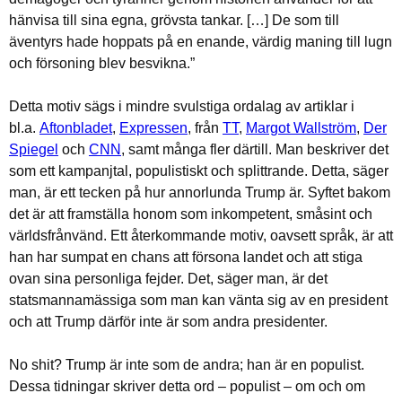
hänvisa till sina egna, grövsta tankar. […] De som till
äventyrs hade hoppats på en enande, värdig maning till lugn
och försoning blev besvikna.”
Detta motiv sägs i mindre svulstiga ordalag av artiklar i
bl.a.
Aftonbladet
,
Expressen
, från
TT
,
Margot Wallström
,
Der
Spiegel
och
CNN
, samt många fler därtill. Man beskriver det
som ett kampanjtal, populistiskt och splittrande. Detta, säger
man, är ett tecken på hur annorlunda Trump är. Syftet bakom
det är att framställa honom som inkompetent, småsint och
världsfrånvänd. Ett återkommande motiv, oavsett språk, är att
han har sumpat en chans att försona landet och att stiga
ovan sina personliga fejder. Det, säger man, är det
statsmannamässiga som man kan vänta sig av en president
och att Trump därför inte är som andra presidenter.
No shit? Trump är inte som de andra; han är en populist.
Dessa tidningar skriver detta ord – populist – om och om