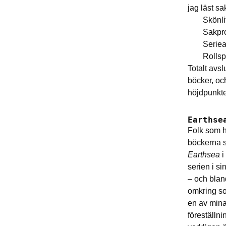
jag läst sak
Skönli
Sakpr
Serie
Rollsp
Totalt avsl
böcker, och
höjdpunkter
Earthse
Folk som ha
böckerna s
Earthsea
i
serien i si
– och blan
omkring so
en av mina
föreställni