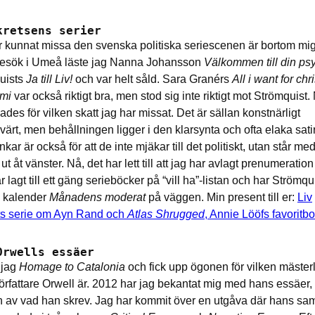
kretsens serier
r kunnat missa den svenska politiska seriescenen är bortom mi
 besök i Umeå läste jag Nanna Johansson
Välkommen till din ps
uists
Ja till Liv!
och var helt såld. Sara Granérs
All i want for chr
mi
var också riktigt bra, men stod sig inte riktigt mot Strömquist.
es för vilken skatt jag har missat. Det är sällan konstnärligt
ärt, men behållningen ligger i den klarsynta och ofta elaka satir
nkar är också för att de inte mjäkar till det politiskt, utan står m
t ut åt vänster. Nå, det har lett till att jag har avlagt prenumeratio
 lagt till ett gäng serieböcker på “vill ha”-listan och har Strömqu
a kalender
Månadens moderat
på väggen. Min present till er:
Liv
ts serie om Ayn Rand och
Atlas Shrugged
, Annie Lööfs favoritb
Orwells essäer
 jag
Homage to Catalonia
och fick upp ögonen för vilken mästerl
örfattare Orwell är. 2012 har jag bekantat mig med hans essäer, 
n av vad han skrev. Jag har kommit över en utgåva där hans sam