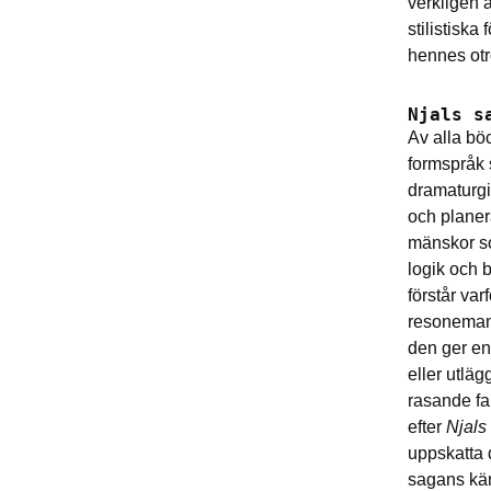
verkligen 
stilistiska
hennes otr
Njals s
Av alla bö
formspråk
dramaturgi 
och planer
mänskor so
logik och 
förstår var
resonemang
den ger en
eller utläg
rasande far
efter
Njals
uppskatta 
sagans kär