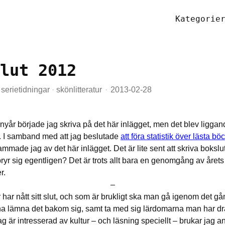
Kategorie
lut 2012
serietidningar
·
skönlitteratur
2013-02-28
 nyår började jag skriva på det här inlägget, men det blev ligga
t. I samband med att jag beslutade
att föra statistik över lästa bö
mmade jag av det här inlägget. Det är lite sent att skriva bokslut 
yr sig egentligen? Det är trots allt bara en genomgång av årets
r.
–
 har nått sitt slut, och som är brukligt ska man gå igenom det g
nna lämna det bakom sig, samt ta med sig lärdomarna man har dra
g är intresserad av kultur – och läsning speciellt – brukar jag 