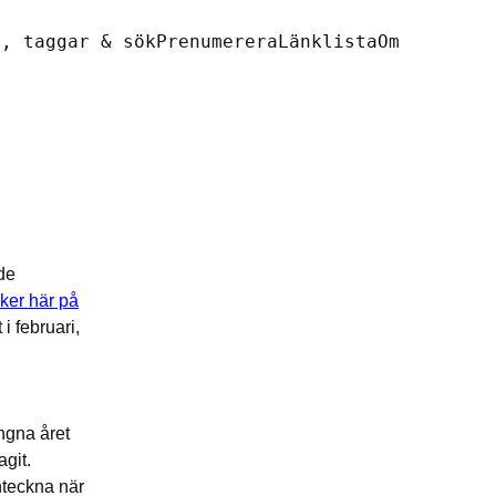
r, taggar & sök
Prenumerera
Länklista
Om
nde
cker här på
i februari,
ångna året
git.
anteckna när