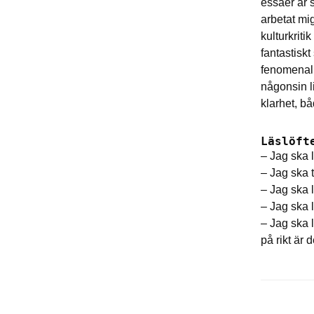
essäer är 
arbetat mi
kulturkriti
fantastiskt
fenomenal p
någonsin l
klarhet, b
Läslöft
– Jag ska l
– Jag ska 
– Jag ska l
– Jag ska l
– Jag ska 
på rikt är 