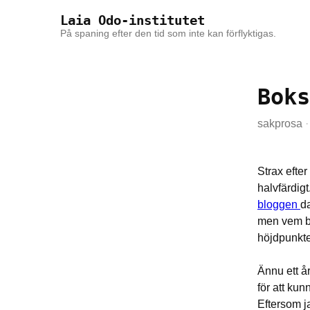
Skip to the content
Skip to the main menu
Laia Odo-institutet
På spaning efter den tid som inte kan förflyktigas.
Boks
sakprosa
·
Strax efter
halvfärdig
bloggen
da
men vem br
höjdpunkte
Ännu ett år
för att ku
Eftersom ja