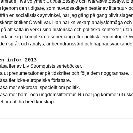
samlade i två volymer:
Critical Essays
och
Narrative
Essays
. Eft
g igenom den tidigare, som huvudsakligen består av litteratur- o
k från en socialistisk synvinkel, har jag gång på gång blivit slage
 skärpt kritiker Orwell var. Han har knivskarp analysförmåga och
å att sätta in verk i sina historiska och politiska kontexter, utan 
inda in sig i komplexa resonemang eller politisk terminologi. Or
åde i språk och analys, är beundransvärd och häpnadsväckande
en inför 2013
äsa fler av Liv Strömquists serieböcker.
ta ut prenumerationer på tidskrifter och följa dem noggrannare.
äsa fler icke-europeiska författare.
äsa mer sakprosa, speciellt om politik.
läsa mer barn- och ungdomslitteratur. Nu när jag kommer ut i sk
det bra att ha bred kunskap.