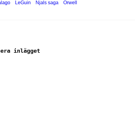
lago
LeGuin
Njals saga
Orwell
tera inlägget