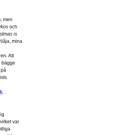
g, men
ykos
och
istmas is
 Nåja, mina
en. Att
ed bägge
n på
ists
ok
.
ig
vilket var
tliga