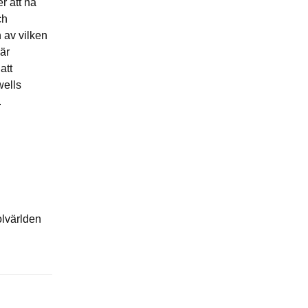
er att ha
ch
n av vilken
 är
att
wells
.
olvärlden