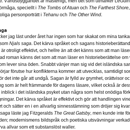
är. Världsbyggandet är mästerligt, men det som utmärker LeGui
 förmåga, speciellt i
The Tombs of Atuan
och
The Farthest Shore
oliga personporträtt i
Tehanu
och
The O
ther Wind
.
aga
cker jag läst under året har ingen som har skakat om mina tanka
 som
Njals saga
. Det kärva språket och sagans historieberättan
är otroligt effektivt, och hellre än att det känns som att man läse
ad roman känns det som att man läser en historieberättelse om 
m lever sina öden. Snabbt vänjer man sig vid det isländska sa
börjar förutse hur konflikterna kommer att utvecklas, samtidigt 
för det inte går att undgå. Sagan är fylld av grymhet, orättvisor o
 som är helt främmande för dagens läsare, vilket också är dess
 inblick i det isländska psyket utan några som helst onödiga för
gningar. Det kärva språket är effektivt och gör att handlingen vine
t och sätter en i en allvarlig sinnesstämning som dröjer sig kvar
 saga
läste jag Fitzgeralds
The Great Gatsby
, men kunde inte för 
den; modernismens bildspråk och poetiska utsvävningar verkade
va allvar som ett substanslöst waller.