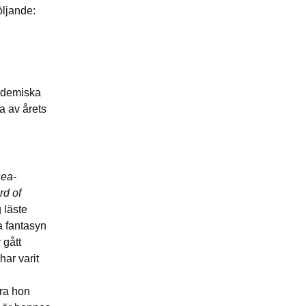
följande:
kademiska
ra av årets
sea
-
rd of
 läste
a fantasyn
 gått
har varit
bra hon