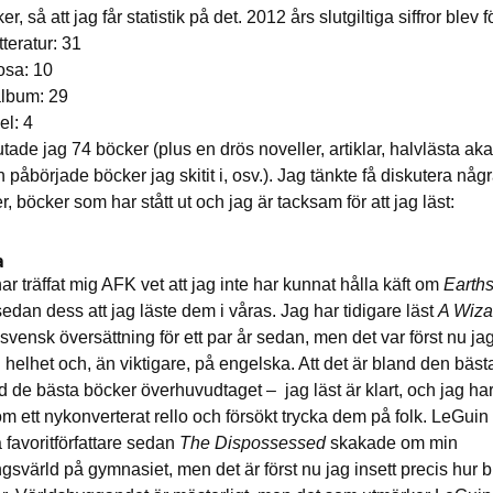
er, så att jag får statistik på det. 2012 års slutgiltiga siffror blev 
tteratur: 31
osa: 10
album: 29
el: 4
utade jag 74 böcker (plus en drös noveller, artiklar, halvlästa a
 påbörjade böcker jag skitit i, osv.). Jag tänkte få diskutera någ
, böcker som har stått ut och jag är tacksam för att jag läst:
a
r träffat mig AFK vet att jag inte har kunnat hålla käft om
Earth
edan dess att jag läste dem i våras. Jag har tidigare läst
A Wiza
 svensk översättning för ett par år sedan, men det var först nu jag
n helhet och, än viktigare, på engelska. Att det är bland den bäst
d de bästa böcker överhuvudtaget – jag läst är klart, och jag har
m ett nykonverterat rello och försökt trycka dem på folk. LeGuin 
 favoritförfattare sedan
The Dispossessed
skakade om min
ngsvärld på gymnasiet, men det är först nu jag insett precis hur 