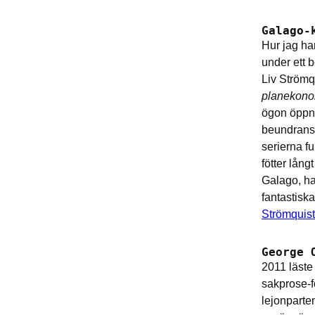
Galago-
Hur jag ha
under ett
Liv Strömq
planekono
ögon öppnad
beundransv
serierna fu
fötter lång
Galago, har
fantastisk
Strömquis
George 
2011 läste
sakprose-f
lejonparte